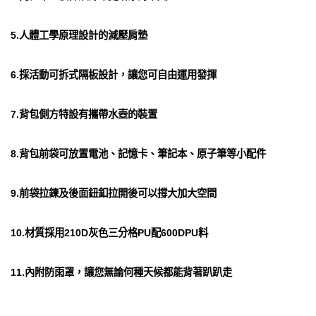
5.人體工學原理設計的減壓肩墊
6.採活動可拆式隔板設計，讓您可自由運用發揮
7.背包側方特設有攜帶水壺的裝置
8.背包前袋可放置電池、記憶卡、筆記本、原子筆等小配件
9.前袋拉鍊及後面鈕釦拉開後可以撐大加大空間
10.材質採用210D灰色三分格PU配600DPU料
11.內附防雨罩，讓您無論何種天候都能背著趴趴走