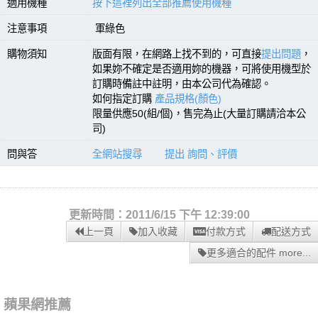
適用機種
按下這裡列出全部推薦使用機種
注意事項
軍綠色
購物須知
版面有限，在網路上找不到的，可直接
提出問題
，
如果妳不確定是否適用妳的機器，可將使用機型於
訂購時備註中註明，由本公司代為確認。
如何指定訂購
產品規格(顏色)
限量供應50(組/個)，售完為止(大量訂購請洽本公
司)
問與答
全網站搜尋
提出 詢問、評價
更新時間：2011/6/15 下午 12:39:00
上一頁
加入收藏
付款方式
配送方式
更多適合的配件 more...
蘋果網推薦