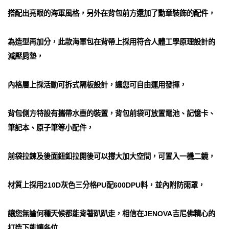
搭配出亮眼的海軍風格，另外在背包前方還加了勳章裝飾的配件，
為造型再加分，此款海軍包在背帶上採用符合人體工學原理設計的
減壓肩墊，
內格層上採活動可拆式隔板設計，讓您可自由運用發揮，
背包側方特設有攜帶水壺的裝置，背包前袋可放置電池、記憶卡、
筆記本、原子筆等小配件，
前袋拉鍊及後面鈕釦拉開後可以撐大加大空間，可置入一機二鏡，
材質上採用210D灰色三分格PU配600DPU料，並內附防雨罩，
讓您無論何種天候都能背著趴趴走，相信在JENOVA吉尼佛精心的
打造下能讓各位