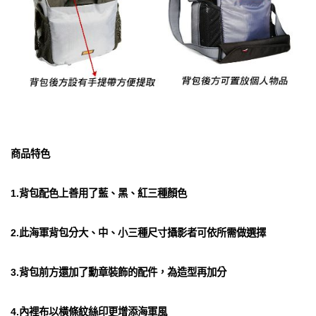
商品特色
1.背包配色上善用了藍、黑、紅三種顏色
2.此海軍背包分大、中、小三種尺寸攝影者可依所需做選擇
3.背包前方還加了勳章裝飾的配件，為造型再加分
4.內裡布以橫條紋絲印更增添海軍風