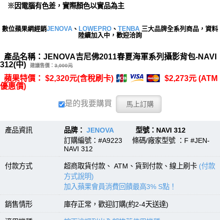
※因電腦有色差，實際顏色以實品為主
數位蘋果網經銷
JENOVA
、
LOWEPRO
、
TENBA
三大品牌全系列商品，資料
陸續加入中，歡迎洽詢
產品名稱：JENOVA吉尼佛2011春夏海軍系列攝影背包-NAVI
312(中)
建議售價：
3,000元
蘋果特價： $2,320元(含稅刷卡)
$2,273元 (ATM
優惠價)
是的我要購買
產品資訊
品牌：
JENOVA
型號：NAVI 312
訂購編號：#A9223 條碼/廠家型號 ：F #JEN-
NAVI 312
付款方式
超商取貨付款、 ATM、貨到付款、線上刷卡
(付款
方式說明)
加入蘋果會員消費回饋最高3% S點！
銷售情形
庫存正常，歡迎訂購(約2-4天送達)