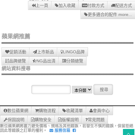
上一頁
加入收藏
付款方式
配送方式
更多適合的配件 more...
蘋果網推薦
促銷活動
上市新品
LINGO品牌
品牌總覽
NG品出清
分類總覽
網站資料搜尋
數位蘋果網
購物流程
收藏清單
會員中心
保固說明
購物安全
版權說明
常見問題
數位蘋果網將盡力避免價格、規格及其他錯誤，若發生不慎的錯誤，保留拒絕
因此等錯誤之訂單的權利。
服務信箱