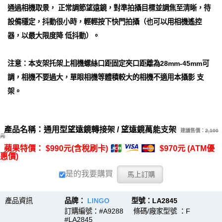
通過相機取景， 正常調節望遠鏡，對準拍攝目標並調焦至清晰，待
設備穩定，抖動很小時，輕輕按下快門拍攝（也可以用相機遙控
器，以最大限度降 低抖動）。
注意：本支架托架上相機螺絲口距固定夾口距離為28mm-45mm可
調，相機不要過大，單眼相機等體積較大的相機不適用本攝影 支
架。
產品名稱：通用型望遠鏡轉接架 / 望遠鏡萬能支架
建議售價：
2,100
元
蘋果特價： $990元(含稅刷卡)
$970元 (ATM優
惠價)
是的我要購買
產品資訊
品牌：
LINGO
型號：LA2845
訂購編號：#A9288 條碼/廠家型號 ：F
#LA2845