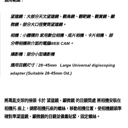
適用範圍：
望遠鏡：大部分天文望遠鏡、觀鳥鏡、觀靶鏡、觀賞鏡、顯
微鏡，部分大口徑雙筒望遠鏡。
相機：小體積的 家用數位相機、底片相機、卡片相機、 部
分帶相機架介面的電腦WEB CAM。
攝影機：部分小型攝影機
適用目鏡尺寸：28~45mm Large Universal digiscoping
adapter (Suitable 28-45mm Od.)
將萬能支架的接頭 卡於 望遠鏡、顯微鏡 的目鏡筒處 將相機安裝在
相機托 座上，調節相機托座的螺絲，移動相機位置，使相機鏡頭準
確對準望遠鏡、顯微鏡的目鏡並儘量貼緊，固定螺絲。