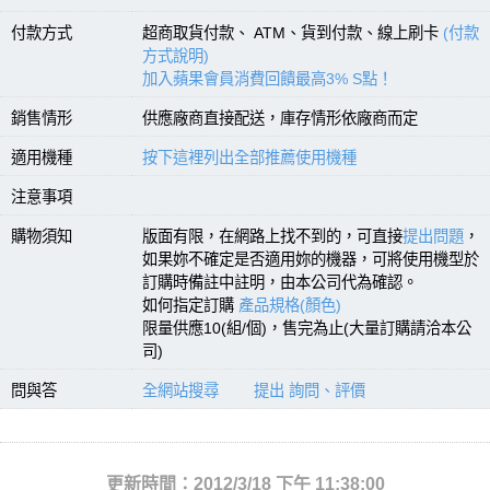
付款方式
超商取貨付款、 ATM、貨到付款、線上刷卡
(付款
方式說明)
加入蘋果會員消費回饋最高3% S點！
銷售情形
供應廠商直接配送，庫存情形依廠商而定
適用機種
按下這裡列出全部推薦使用機種
注意事項
購物須知
版面有限，在網路上找不到的，可直接
提出問題
，
如果妳不確定是否適用妳的機器，可將使用機型於
訂購時備註中註明，由本公司代為確認。
如何指定訂購
產品規格(顏色)
限量供應10(組/個)，售完為止(大量訂購請洽本公
司)
問與答
全網站搜尋
提出 詢問、評價
更新時間：2012/3/18 下午 11:38:00