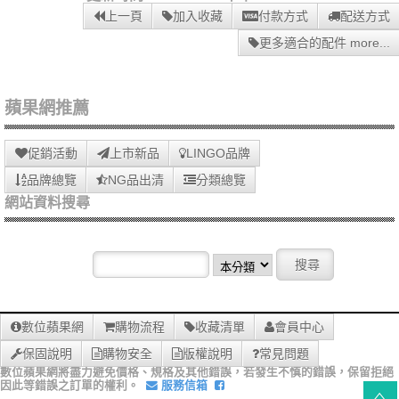
上一頁
加入收藏
付款方式
配送方式
更多適合的配件 more...
蘋果網推薦
促銷活動
上市新品
LINGO品牌
品牌總覽
NG品出清
分類總覽
網站資料搜尋
數位蘋果網
購物流程
收藏清單
會員中心
保固說明
購物安全
版權說明
常見問題
數位蘋果網將盡力避免價格、規格及其他錯誤，若發生不慎的錯誤，保留拒絕
因此等錯誤之訂單的權利。
服務信箱