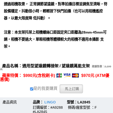
通過相機取景， 正常調節望遠鏡，對準拍攝目標並調焦至清晰，待
設備穩定，抖動很小時，輕輕按下快門拍攝（也可以用相機遙控
器，以最大限度降 低抖動）。
注意：本支架托架上相機螺絲口距固定夾口距離為28mm-45mm可
調，相機不要過大，單眼相機等體積較大的相機不適用本攝影 支
架。
產品名稱：通用型望遠鏡轉接架 / 望遠鏡萬能支架
建議售價：
2,100
元
蘋果特價： $990元(含稅刷卡)
$970元 (ATM優
惠價)
是的我要購買
產品資訊
品牌：
LINGO
型號：LA2845
訂購編號：#A9288 條碼/廠家型號 ：F
#LA2845