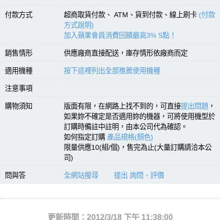
付款方式
超商取貨付款、 ATM、貨到付款、線上刷卡
(付款
方式說明)
加入蘋果會員消費回饋最高3% S點！
銷售情形
供應廠商直接配送，庫存情形依廠商而定
適用機種
按下這裡列出全部推薦使用機種
注意事項
購物須知
版面有限，在網路上找不到的，可直接
提出問題
，
如果妳不確定是否適用妳的機器，可將使用機型於
訂購時備註中註明，由本公司代為確認。
如何指定訂購
產品規格(顏色)
限量供應10(組/個)，售完為止(大量訂購請洽本公
司)
問與答
全網站搜尋
提出 詢問、評價
更新時間：2012/3/18 下午 11:38:00