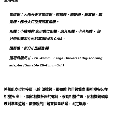
適用範圍：
望遠鏡：大部分天文望遠鏡、觀鳥鏡、觀靶鏡、觀賞鏡、顯
微鏡，部分大口徑雙筒望遠鏡。
相機：小體積的 家用數位相機、底片相機、卡片相機、 部
分帶相機架介面的電腦WEB CAM。
攝影機：部分小型攝影機
適用目鏡尺寸：28~45mm Large Universal digiscoping
adapter (Suitable 28-45mm Od.)
將萬能支架的接頭 卡於 望遠鏡、顯微鏡 的目鏡筒處 將相機安裝在
相機托 座上，調節相機托座的螺絲，移動相機位置，使相機鏡頭準
確對準望遠鏡、顯微鏡的目鏡並儘量貼緊，固定螺絲。