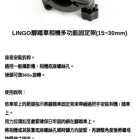
LINGO腳踏車相機多功能固定架(15~30mm)
容易安裝拆卸。
適用一般攝影機、相機底座螺絲孔。
接頭可做360o旋轉。
使用說明：
依車架上的箭頭指示將腳踏車固定架束帶繞過把手安裝到機 / 踏車
上。
用力拉環扣至最緊確保已牢固的綁在腳踏車上。
將相機或其裝置底座螺絲孔順時鍾方向旋緊，再調整角度後將螺母