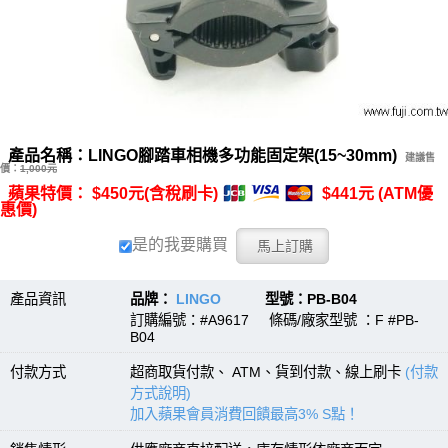
產品名稱：LINGO腳踏車相機多功能固定架(15~30mm)
建議售
價：
1,000元
蘋果特價： $450元(含稅刷卡)
$441元 (ATM優
惠價)
是的我要購買
產品資訊
品牌：
LINGO
型號：PB-B04
訂購編號：#A9617 條碼/廠家型號 ：F #PB-
B04
付款方式
超商取貨付款、 ATM、貨到付款、線上刷卡
(付款
方式說明)
加入蘋果會員消費回饋最高3% S點！