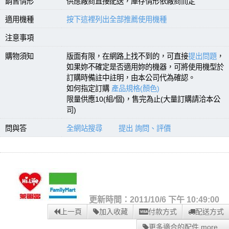
銷售情形
供應廠商直接配送，庫存情形依廠商而定
適用機種
按下這裡列出全部推薦使用機種
注意事項
購物須知
版面有限，在網路上找不到的，可直接
提出問題
，
如果妳不確定是否適用妳的機器，可將使用機型於
訂購時備註中註明，由本公司代為確認。
如何指定訂購
產品規格(顏色)
限量供應10(組/個)，售完為止(大量訂購請洽本公
司)
問與答
全網站搜尋
提出 詢問、評價
更新時間：2011/10/6 下午 10:49:00
上一頁
加入收藏
付款方式
配送方式
更多適合的配件 more...