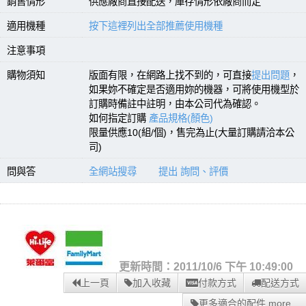
銷售情形
供應廠商直接配送，庫存情形依廠商而定
適用機種
按下這裡列出全部推薦使用機種
注意事項
購物須知
版面有限，在網路上找不到的，可直接
提出問題
，
如果妳不確定是否適用妳的機器，可將使用機型於
訂購時備註中註明，由本公司代為確認。
如何指定訂購
產品規格(顏色)
限量供應10(組/個)，售完為止(大量訂購請洽本公
司)
問與答
全網站搜尋
提出 詢問、評價
更新時間：2011/10/6 下午 10:49:00
上一頁
加入收藏
付款方式
配送方式
更多適合的配件 more...