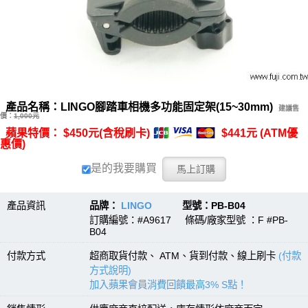
產品名稱：LINGO腳踏車相機多功能固定架(15~30mm)
建議售
價：
1,000元
蘋果特價： $450元(含稅刷卡)
$441元 (ATM優
惠價)
是的我要購買
產品資訊
品牌：
LINGO
型號：PB-B04
訂購編號：#A9617 條碼/廠家型號 ：F #PB-
B04
付款方式
超商取貨付款、 ATM、貨到付款、線上刷卡
(付款
方式說明)
加入蘋果會員消費回饋最高3% S點！