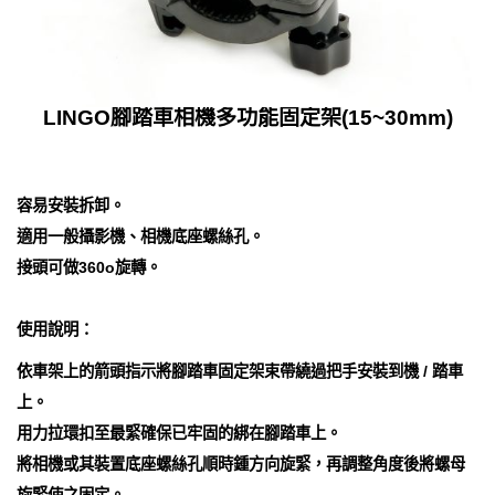
LINGO腳踏車相機多功能固定架(15~30mm)
容易安裝拆卸。
適用一般攝影機、相機底座螺絲孔。
接頭可做360o旋轉。
使用說明：
依車架上的箭頭指示將腳踏車固定架束帶繞過把手安裝到機 / 踏車
上。
用力拉環扣至最緊確保已牢固的綁在腳踏車上。
將相機或其裝置底座螺絲孔順時鍾方向旋緊，再調整角度後將螺母