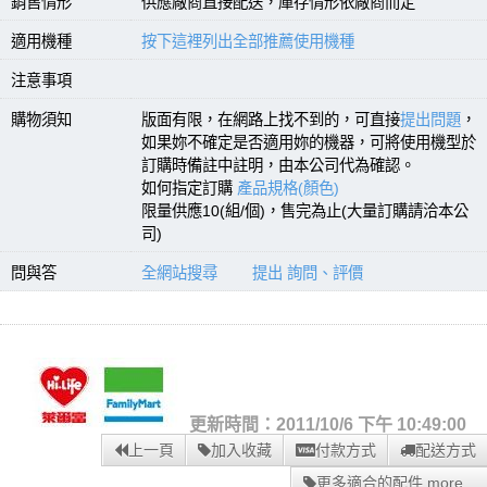
銷售情形
供應廠商直接配送，庫存情形依廠商而定
適用機種
按下這裡列出全部推薦使用機種
注意事項
購物須知
版面有限，在網路上找不到的，可直接
提出問題
，
如果妳不確定是否適用妳的機器，可將使用機型於
訂購時備註中註明，由本公司代為確認。
如何指定訂購
產品規格(顏色)
限量供應10(組/個)，售完為止(大量訂購請洽本公
司)
問與答
全網站搜尋
提出 詢問、評價
更新時間：2011/10/6 下午 10:49:00
上一頁
加入收藏
付款方式
配送方式
更多適合的配件 more...