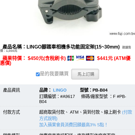
產品名稱：LINGO腳踏車相機多功能固定架(15~30mm)
建議售
價：
1,000元
蘋果特價： $450元(含稅刷卡)
$441元 (ATM優
惠價)
是的我要購買
產品資訊
品牌：
LINGO
型號：PB-B04
訂購編號：#A9617 條碼/廠家型號 ：F #PB-
B04
付款方式
超商取貨付款、 ATM、貨到付款、線上刷卡
(付款
方式說明)
加入蘋果會員消費回饋最高3% S點！