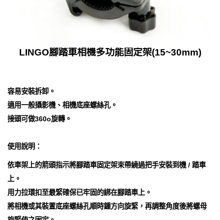
LINGO腳踏車相機多功能固定架(15~30mm)
容易安裝拆卸。
適用一般攝影機、相機底座螺絲孔。
接頭可做360o旋轉。
使用說明：
依車架上的箭頭指示將腳踏車固定架束帶繞過把手安裝到機 / 踏車
上。
用力拉環扣至最緊確保已牢固的綁在腳踏車上。
將相機或其裝置底座螺絲孔順時鍾方向旋緊，再調整角度後將螺母