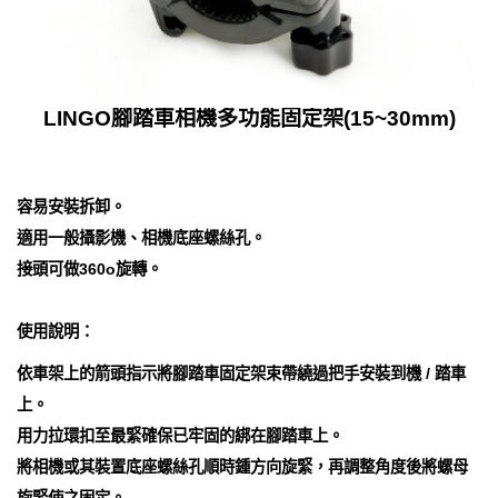
LINGO腳踏車相機多功能固定架(15~30mm)
容易安裝拆卸。
適用一般攝影機、相機底座螺絲孔。
接頭可做360o旋轉。
使用說明：
依車架上的箭頭指示將腳踏車固定架束帶繞過把手安裝到機 / 踏車
上。
用力拉環扣至最緊確保已牢固的綁在腳踏車上。
將相機或其裝置底座螺絲孔順時鍾方向旋緊，再調整角度後將螺母