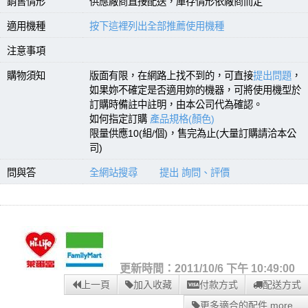
銷售情形
供應廠商直接配送，庫存情形依廠商而定
適用機種
按下這裡列出全部推薦使用機種
注意事項
購物須知
版面有限，在網路上找不到的，可直接
提出問題
，
如果妳不確定是否適用妳的機器，可將使用機型於
訂購時備註中註明，由本公司代為確認。
如何指定訂購
產品規格(顏色)
限量供應10(組/個)，售完為止(大量訂購請洽本公
司)
問與答
全網站搜尋
提出 詢問、評價
更新時間：2011/10/6 下午 10:49:00
上一頁
加入收藏
付款方式
配送方式
更多適合的配件 more...