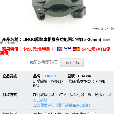
產品名稱：LINGO腳踏車相機多功能固定架(15~30mm)
建議售
價：
1,000元
蘋果特價： $450元(含稅刷卡)
$441元 (ATM優
惠價)
是的我要購買
產品資訊
品牌：
LINGO
型號：PB-B04
訂購編號：#A9617 條碼/廠家型號 ：F #PB-
B04
付款方式
超商取貨付款、 ATM、貨到付款、線上刷卡
(付款
方式說明)
加入蘋果會員消費回饋最高3% S點！