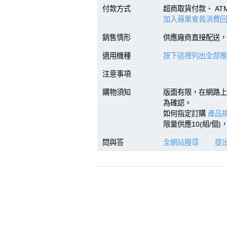
付款方式
超商取貨付款、 A
加入蘋果會員消費回
銷售情形
供應廠商直接配送，
適用機種
按下這裡列出全部推
注意事項
購物須知
版面有限，在網路上
為確認。
如何指定訂購
產品規
限量供應10(組/個
問與答
全網站搜尋
提