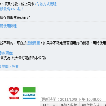
TM、貨到付款、線上刷卡
(付款方式說明)
饋最高3% S點！
庫存情形依廠商而定
薦使用機種
找不到的，可直接
提出問題
，如果妳不確定是否適用妳的機器，可將使用
格(顏色)
)，售完為止(大量訂購請洽本公司)
出 詢問、評價
更新時間：2011/10/6 下午 10:49:00
上一頁
加入收藏
付款方式