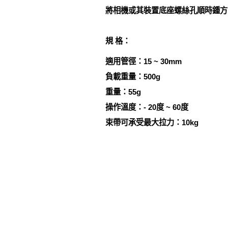
將相機或其裝置底座螺絲孔順時鍾方
規 格：
適用管徑：15 ~ 30mm
負載重量：500g
重量：55g
操作溫度：- 20度 ~ 60度
束帶可承受最大拉力：10kg