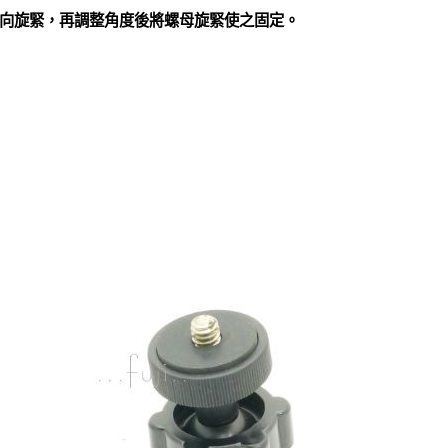
向旋緊，再調整角度後將螺母旋緊使之固定。