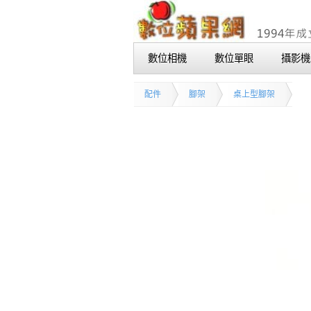
數位相機
數位單眼
攝影機
配件
腳架
桌上型腳架