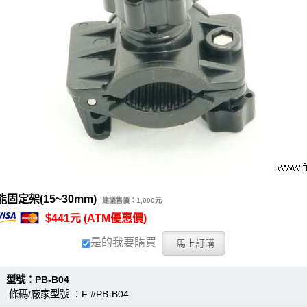
固定架(15~30mm)
建議售價：
1,000元
$441元 (ATM優惠價)
是的我要購買
：PB-B04
條碼/廠家型號 ：F #PB-B04