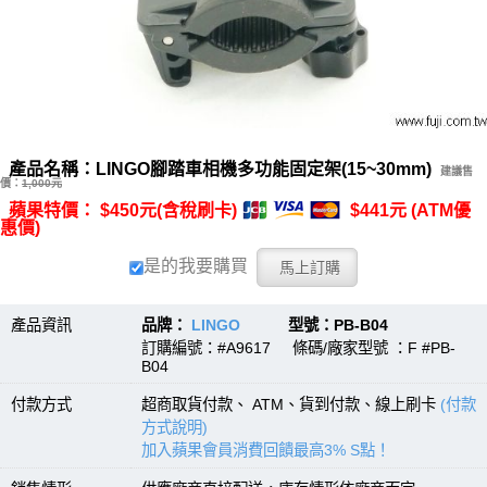
產品名稱：LINGO腳踏車相機多功能固定架(15~30mm)
建議售
價：
1,000元
蘋果特價： $450元(含稅刷卡)
$441元 (ATM優
惠價)
是的我要購買
產品資訊
品牌：
LINGO
型號：PB-B04
訂購編號：#A9617 條碼/廠家型號 ：F #PB-
B04
付款方式
超商取貨付款、 ATM、貨到付款、線上刷卡
(付款
方式說明)
加入蘋果會員消費回饋最高3% S點！