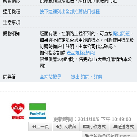
銷售情形
供應廠商直接配送，庫存情形依廠商而定
適用機種
按下這裡列出全部推薦使用機種
注意事項
購物須知
版面有限，在網路上找不到的，可直接
提出問題
，
如果妳不確定是否適用妳的機器，可將使用機型於
訂購時備註中註明，由本公司代為確認。
如何指定訂購
產品規格(顏色)
限量供應10(組/個)，售完為止(大量訂購請洽本公
司)
問與答
全網站搜尋
提出 詢問、評價
更新時間：2011/10/6 下午 10:49:00
上一頁
加入收藏
付款方式
配送方式
更多適合的配件 more...