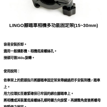
LINGO腳踏車相機多功能固定架(15~30mm)
容易安裝拆卸。
適用一般攝影機、相機底座螺絲孔。
接頭可做360o旋轉。
使用說明：
依車架上的箭頭指示將腳踏車固定架束帶繞過把手安裝到機 / 踏車
上。
用力拉環扣至最緊確保已牢固的綁在腳踏車上。
將相機或其裝置底座螺絲孔順時鍾方向旋緊，再調整角度後將螺母