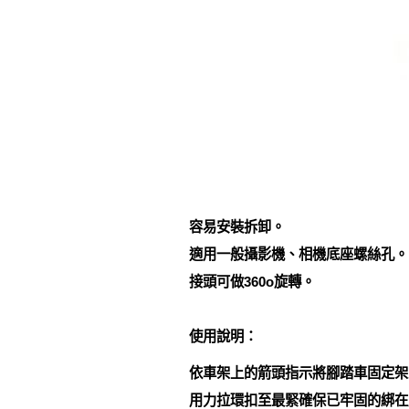
容易安裝拆卸。
適用一般攝影機、相機底座螺絲孔。
接頭可做360o旋轉。
使用說明：
依車架上的箭頭指示將腳踏車固定架束
用力拉環扣至最緊確保已牢固的綁在