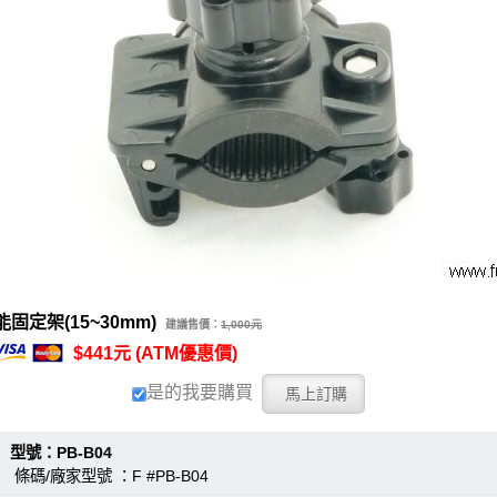
固定架(15~30mm)
建議售價：
1,000元
$441元 (ATM優惠價)
是的我要購買
：PB-B04
條碼/廠家型號 ：F #PB-B04