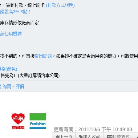
TM、貨到付款、線上刷卡
(付款方式說明)
饋最高3% S點！
庫存情形依廠商而定
薦使用機種
找不到的，可直接
提出問題
，如果妳不確定是否適用妳的機器，可將使用
格(顏色)
)，售完為止(大量訂購請洽本公司)
出 詢問、評價
更新時間：2011/10/6 下午 10:49:00
上一頁
加入收藏
付款方式