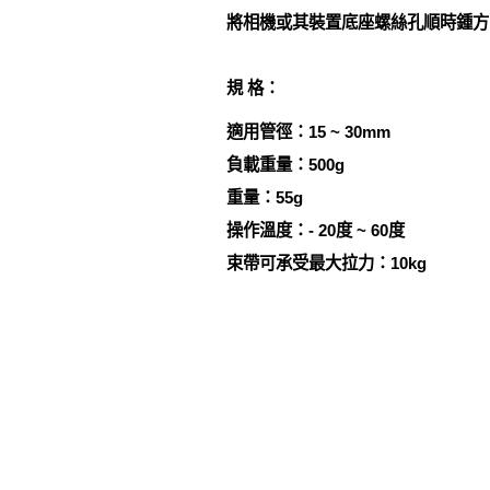
將相機或其裝置底座螺絲孔順時鍾方
規 格：
適用管徑：15 ~ 30mm
負載重量：500g
重量：55g
操作溫度：- 20度 ~ 60度
束帶可承受最大拉力：10kg