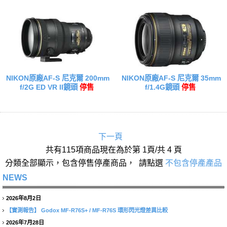
NIKON原廠AF-S 尼克爾 200mm
NIKON原廠AF-S 尼克爾 35mm
f/2G ED VR II鏡頭
停售
f/1.4G鏡頭
停售
下一頁
共有115項商品現在為於第 1頁/共 4 頁
分類全部顯示，包含停售停產商品， 請點選
不包含停產產品
NEWS
2026年8月2日
【實測報告】
Godox MF-R76S+ / MF-R76S 環形閃光燈差異比較
2026年7月28日