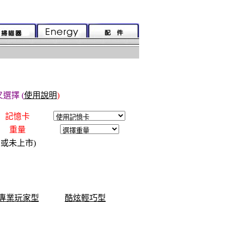
選擇 (
使用說明
)
記憶卡
重量
.或未上市)
專業玩家型
酷炫輕巧型