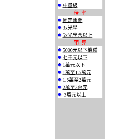
中量級
倍 率
固定焦距
3x光學
5x光學含以上
預 算
5000元以下機種
七千元以下
1萬元以下
1萬至1.5萬元
1.5萬至2萬元
2萬至3萬元
3萬元以上