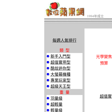
1994年成立
每週人氣排行
類 型
新手入門型
光學變焦
超值實用型
預算
酷炫迷你型
大螢幕機種
專業玩家型
超級天王型
重 量
超值實
羽量級
超輕量
輕量級