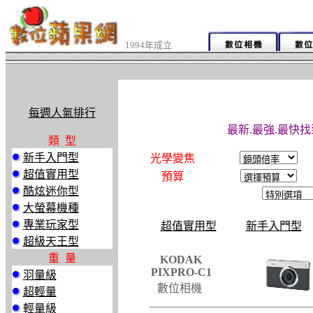
1994年成立
每週人氣排行
最新.最強.最快找
類 型
新手入門型
光學變焦
超值實用型
預算
酷炫迷你型
大螢幕機種
專業玩家型
超值實用型
新手入門型
超級天王型
重 量
KODAK
PIXPRO-C1
羽量級
數位相機
超輕量
輕量級