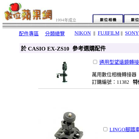
1994年成立
NIKON
||
FUJIFILM
||
SONY
配件專區
分類總覽
於 CASIO EX-ZS10 參考選購配件
通用型望遠鏡轉接架
萬用數位相機轉接器
訂購編號：11382
特
LINGO腳踏