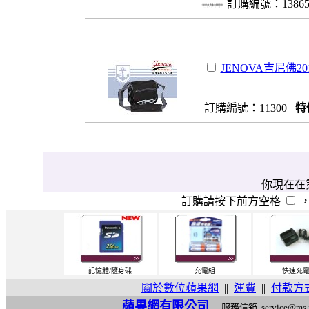
訂購編號：1386
JENOVA吉尼佛20
訂購編號：11300
特
你現在在第
訂購請按下前方空格
記憶體/隨身碟
充電組
快速充
關於數位蘋果網
||
運費
||
付款方
蘋果網有限公司
服務信箱
service@ms.