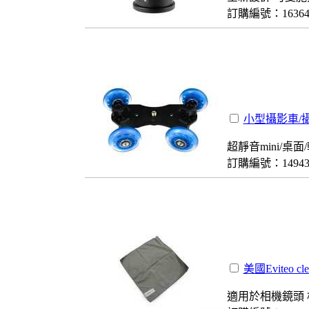
訂購編號：1636
小型攝影車/
超靜音mini/桌
訂購編號：1494
美國Eviteo 
適用於相機鏡頭 