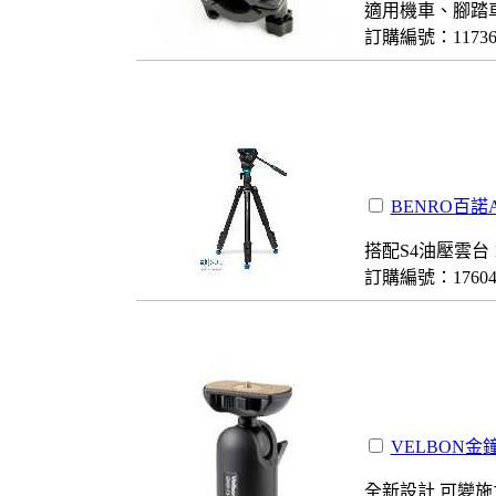
適用機車、腳踏
訂購編號：1173
BENRO百諾A
搭配S4油壓雲台 
訂購編號：1760
VELBON金鐘
全新設計 可變施