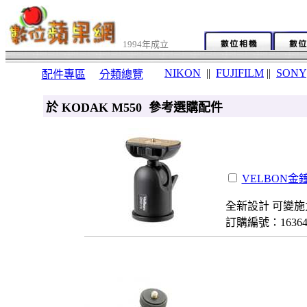
1994年成立
NIKON
||
FUJIFILM
||
SONY
配件專區
分類總覽
於 KODAK M550 參考選購配件
VELBON金鐘
全新設計 可變施
訂購編號：1636