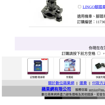
LINGO腳踏
適用機車、腳踏
訂購編號：1173
你現在在第
訂購請按下前方空格
記憶體/隨身碟
充電組
快速充
關於數位蘋果網
||
運費
||
付款方
蘋果網有限公司
服務信箱
service@ms.
數位蘋果網將盡力避免價格及其他錯誤，若發
l
i
n