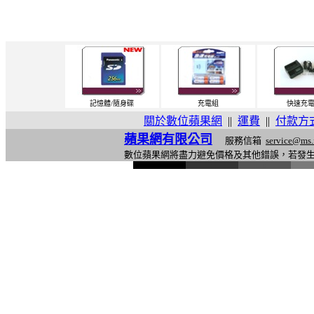
記憶體/隨身碟
充電組
快速充
關於數位蘋果網
||
運費
||
付款方
蘋果網有限公司
服務信箱
service@ms.
數位蘋果網將盡力避免價格及其他錯誤，若發
l
i
n