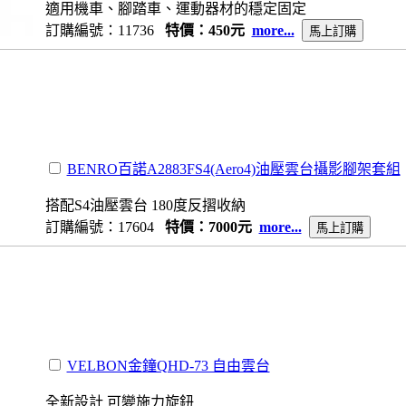
適用機車、腳踏車、運動器材的穩定固定
訂購編號：11736
特價：450元
more...
BENRO百諾A2883FS4(Aero4)油壓雲台攝影腳架套組
搭配S4油壓雲台 180度反摺收納
訂購編號：17604
特價：7000元
more...
VELBON金鐘QHD-73 自由雲台
全新設計 可變施力旋鈕