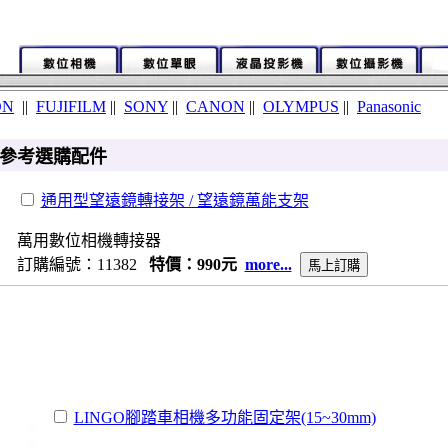
ON
||
FUJIFILM
||
SONY
||
CANON
||
OLYMPUS
||
Panasonic
100 參考選購配件
通用型望遠鏡轉接架 / 望遠鏡萬能支架
萬用數位相機轉接器
訂購編號：11382
特價：990元
more...
LINGO腳踏車相機多功能固定架(15~30mm)