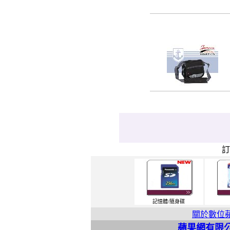
記憶體/隨身碟
關於數位
蘋果網有限