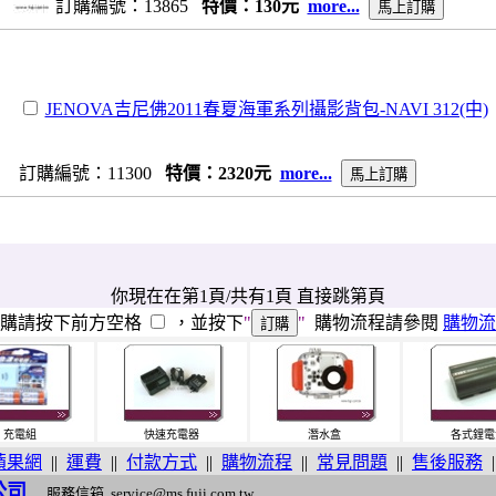
訂購編號：13865
特價：130元
more...
JENOVA吉尼佛2011春夏海軍系列攝影背包-NAVI 312(中)
訂購編號：11300
特價：2320元
more...
你現在在第1頁/共有1頁 直接跳第頁
訂購請按下前方空格
，並按下
"
"
購物流程請參閱
購物流
充電組
快速充電器
潛水盒
各式鋰電
蘋果網
||
運費
||
付款方式
||
購物流程
||
常見問題
||
售後服務
|
公司
服務信箱
service@ms.fuji.com.tw