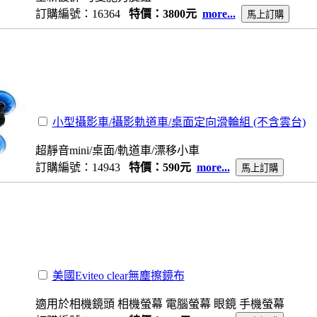
訂購編號：16364
特價：3800元
more...
小型攝影車/攝影軌道車/桌面定向滑輪組 (不含雲台)
超靜音mini/桌面/軌道車/漂移小車
訂購編號：14943
特價：590元
more...
美國Eviteo clear無塵擦鏡布
適用於相機鏡頭 相機螢幕 電腦螢幕 眼鏡 手機螢幕