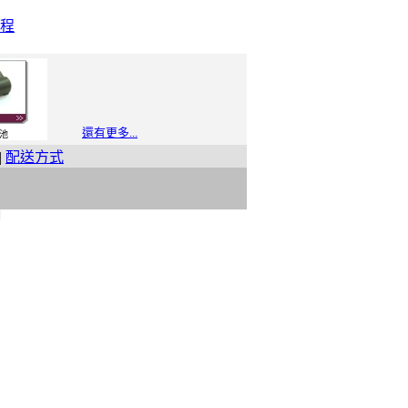
程
還有更多...
池
|
配送方式
t