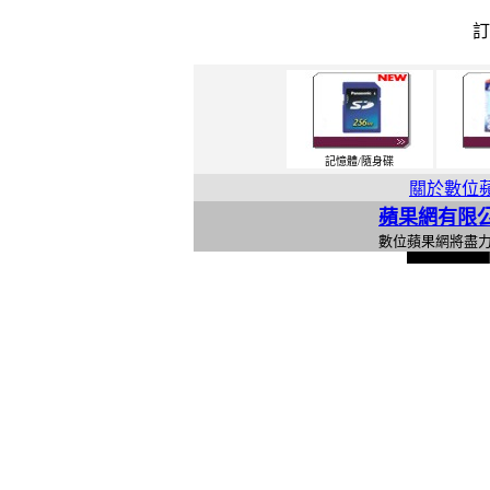
記憶體/隨身碟
關於數位
蘋果網有限
數位蘋果網將盡
l