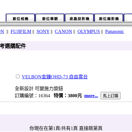
ON
||
FUJIFILM
||
SONY
||
CANON
||
OLYMPUS
||
Panasonic
0 參考選購配件
VELBON金鐘QHD-73 自由雲台
全新設計 可變施力旋鈕
訂購編號：16364
特價：3800元
more...
你現在在第1頁/共有1頁 直接跳第頁