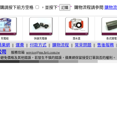
訂購請按下前方空格
，並按下
"
"
購物流程請參閱
購物流
充電組
快速充電器
潛水盒
各式鋰電
蘋果網
||
運費
||
付款方式
||
購物流程
||
常見問題
||
售後服務
|
公司
服務信箱
service@ms.fuji.com.tw
力避免價格及其他錯誤，若發生不慎的錯誤，蘋果網保留接受訂單與否的權利。
i
n
g
o
n
e