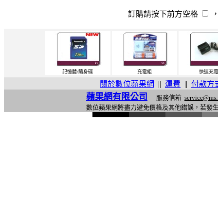
訂購請按下前方空格
記憶體/隨身碟
充電組
快速充
關於數位蘋果網
||
運費
||
付款方
蘋果網有限公司
服務信箱
service@ms.
數位蘋果網將盡力避免價格及其他錯誤，若發
l
i
n