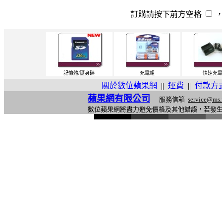
訂購請按下前方空格
記憶體/隨身碟
充電組
快速充
關於數位蘋果網
||
運費
||
付款方
蘋果網有限公司
服務信箱
service@ms.
數位蘋果網將盡力避免價格及其他錯誤，若發
l
i
n