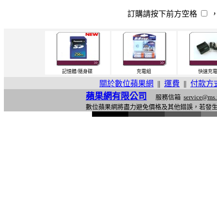
訂購請按下前方空格
記憶體/隨身碟
充電組
快速充
關於數位蘋果網
||
運費
||
付款方
蘋果網有限公司
服務信箱
service@ms.
數位蘋果網將盡力避免價格及其他錯誤，若發
l
i
n