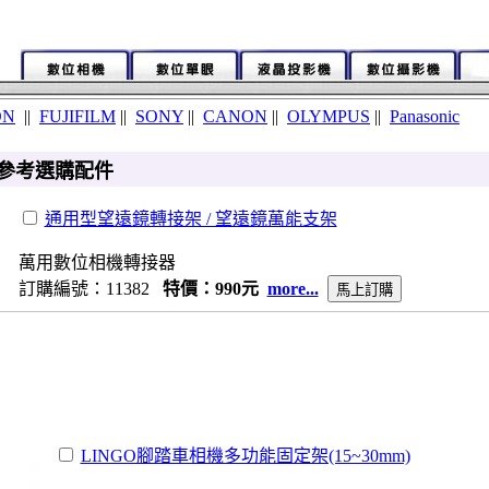
ON
||
FUJIFILM
||
SONY
||
CANON
||
OLYMPUS
||
Panasonic
-3 參考選購配件
通用型望遠鏡轉接架 / 望遠鏡萬能支架
萬用數位相機轉接器
訂購編號：11382
特價：990元
more...
LINGO腳踏車相機多功能固定架(15~30mm)