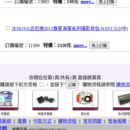
訂購編號：13865
特價：130元
more...
JENOVA吉尼佛2011春夏海軍系列攝影背包-NAVI 312(中)
訂購編號：11300
特價：2320元
more...
你現在在第1頁/共有1頁 直接跳第頁
訂購請按下前方空格
，並按下
"
"
購物流程請參閱
購物流
充電組
快速充電器
潛水盒
各式鋰電
蘋果網
||
運費
||
付款方式
||
購物流程
||
常見問題
||
售後服務
|
公司
服務信箱
service@ms.fuji.com.tw