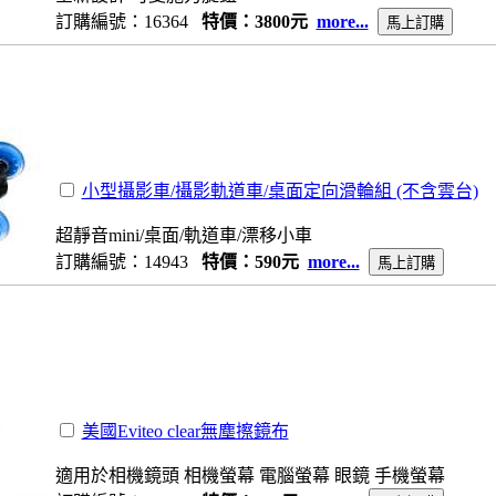
訂購編號：16364
特價：3800元
more...
小型攝影車/攝影軌道車/桌面定向滑輪組 (不含雲台)
超靜音mini/桌面/軌道車/漂移小車
訂購編號：14943
特價：590元
more...
美國Eviteo clear無塵擦鏡布
適用於相機鏡頭 相機螢幕 電腦螢幕 眼鏡 手機螢幕