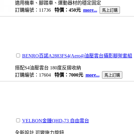
適用機車、腳踏車、運動器材的穩定固定
訂購編號：11736
特價：450元
more...
BENRO百諾A2883FS4(Aero4)油壓雲台攝影腳架套組
搭配S4油壓雲台 180度反摺收納
訂購編號：17604
特價：7000元
more...
VELBON金鐘QHD-73 自由雲台
全新設計 可變施力旋鈕