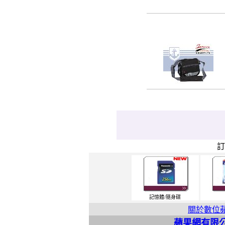
記憶體/隨身碟
關於數位
蘋果網有限