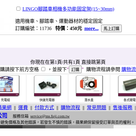
LINGO腳踏車相機多功能固定架(15~30mm)
適用機車、腳踏車、運動器材的穩定固定
訂購編號：11736
特價：450元
more...
你現在在第1頁/共有1頁 直接跳第頁
訂購請按下前方空格
，並按下
"
"
購物流程請參閱
購物流
充電組
快速充電器
潛水盒
各式鋰電
蘋果網
||
運費
||
付款方式
||
購物流程
||
常見問題
||
售後服務
|
公司
服務信箱
service@ms.fuji.com.tw
力避免價格及其他錯誤，若發生不慎的錯誤，蘋果網保留接受訂單與否的權利。
i
n
g
o
n
e