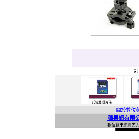
記憶體/隨身碟
關於數位
蘋果網有限
數位蘋果網將盡
l