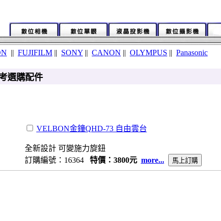
ON
||
FUJIFILM
||
SONY
||
CANON
||
OLYMPUS
||
Panasonic
2 參考選購配件
VELBON金鐘QHD-73 自由雲台
全新設計 可變施力旋鈕
訂購編號：16364
特價：3800元
more...