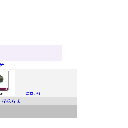
程
還有更多...
池
|
配送方式
t