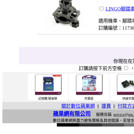
LINGO腳踏
適用機車、腳踏
訂購編號：1173
你現在在第
訂購請按下前方空格
記憶體/隨身碟
充電組
快速充
關於數位蘋果網
||
運費
||
付款方
蘋果網有限公司
服務信箱
service@ms.
數位蘋果網將盡力避免價格及其他錯誤，若發
l
i
n