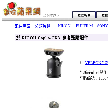
1994年成立
NIKON
||
FUJIFILM
||
SONY
配件專區
分類總覽
於 RICOH Caplio-CX3 參考選購配件
VELBON金鐘
全新設計 可變施
訂購編號：1636