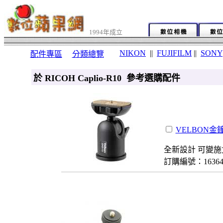
1994年成立
NIKON
||
FUJIFILM
||
SONY
配件專區
分類總覽
於 RICOH Caplio-R10 參考選購配件
VELBON金鐘
全新設計 可變施
訂購編號：1636