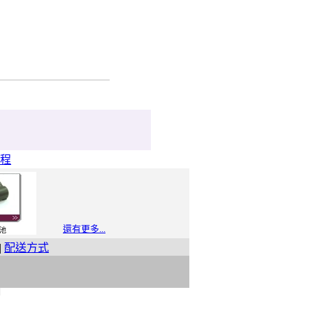
程
還有更多...
池
|
配送方式
t