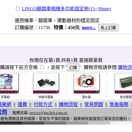
LINGO腳踏車相機多功能固定架(15~30mm)
適用機車、腳踏車、運動器材的穩定固定
訂購編號：11736
特價：450元
more...
你現在在第1頁/共有1頁 直接跳第頁
訂購請按下前方空格
，並按下
"
"
購物流程請參閱
購物流
充電組
快速充電器
潛水盒
各式鋰電
蘋果網
||
運費
||
付款方式
||
購物流程
||
常見問題
||
售後服務
|
公司
服務信箱
service@ms.fuji.com.tw
力避免價格及其他錯誤，若發生不慎的錯誤，蘋果網保留接受訂單與否的權利。
i
n
g
o
n
e