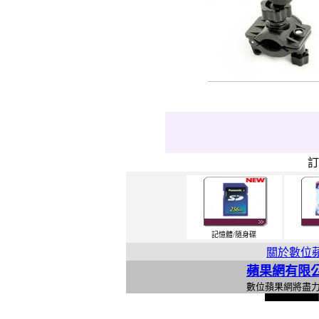
記憶體/隨身碟
關於數位
蘋果網有限
數位蘋果網將盡
l