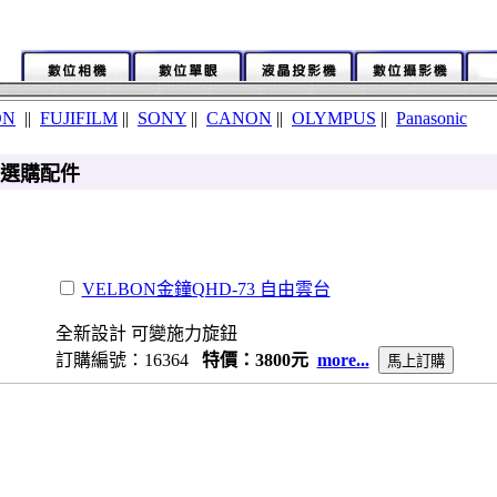
ON
||
FUJIFILM
||
SONY
||
CANON
||
OLYMPUS
||
Panasonic
參考選購配件
VELBON金鐘QHD-73 自由雲台
全新設計 可變施力旋鈕
訂購編號：16364
特價：3800元
more...