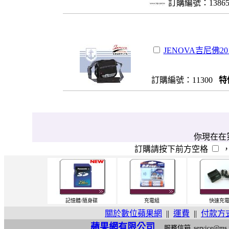
訂購編號：1386
JENOVA吉尼佛20
訂購編號：11300
特
你現在在第
訂購請按下前方空格
記憶體/隨身碟
充電組
快速充
關於數位蘋果網
||
運費
||
付款方
蘋果網有限公司
服務信箱
service@ms.