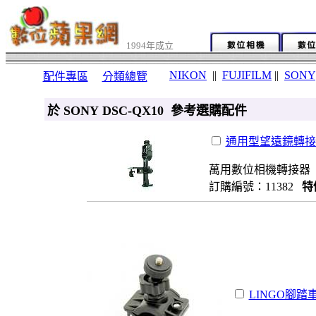
1994年成立
NIKON
||
FUJIFILM
||
SONY
配件專區
分類總覽
於 SONY DSC-QX10 參考選購配件
通用型望遠鏡轉接架
萬用數位相機轉接器
訂購編號：11382
特
LINGO腳踏