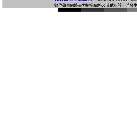
數位蘋果網將盡力避免價格及其他錯誤，若發
l
i
n