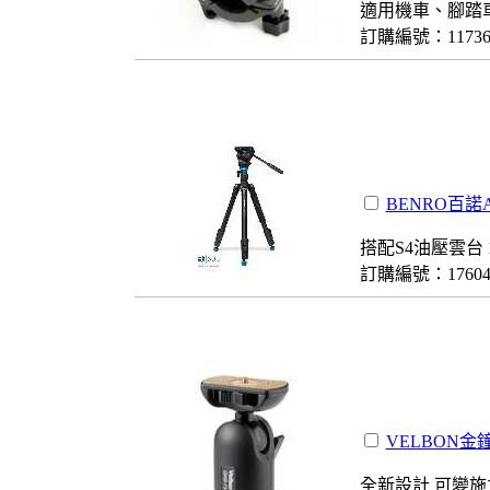
適用機車、腳踏
訂購編號：1173
BENRO百諾A
搭配S4油壓雲台 
訂購編號：1760
VELBON金鐘
全新設計 可變施