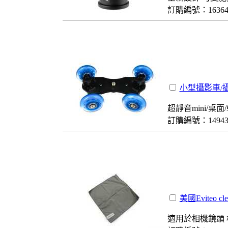
訂購編號：1636
小型攝影車/
超靜音mini/桌
訂購編號：1494
美國Eviteo 
適用於相機鏡頭 