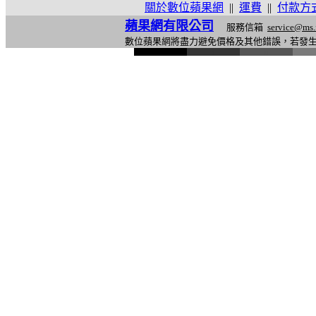
關於數位蘋果網
||
運費
||
付款方
蘋果網有限公司
服務信箱
service@ms.
數位蘋果網將盡力避免價格及其他錯誤，若發
l
i
n