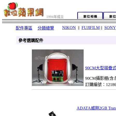
1994年成立
NIKON
||
FUJIFILM
||
SONY
配件專區
分類總覽
參考選購配件
90CM大型摺疊式
90CM攝影棚(含
訂購編號：1218
ADATA威剛2GB Tran