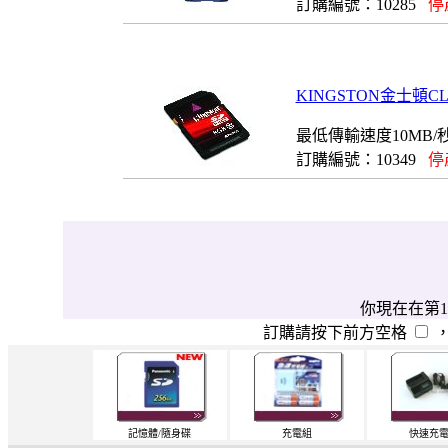
訂購編號：10285
停
KINGSTON金士頓CL
最低傳輸速度10MB/
訂購編號：10349
停
你現在在第1
訂購請按下前方空格
記憶體/隨身碟
充電組
快速充