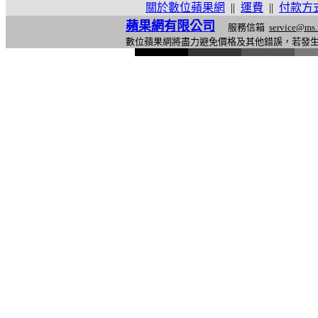
關於數位蘋果網
||
運費
||
付款方
蘋果網有限公司
服務信箱
service@ms.
數位蘋果網將盡力避免價格及其他錯誤，若發
l
i
n