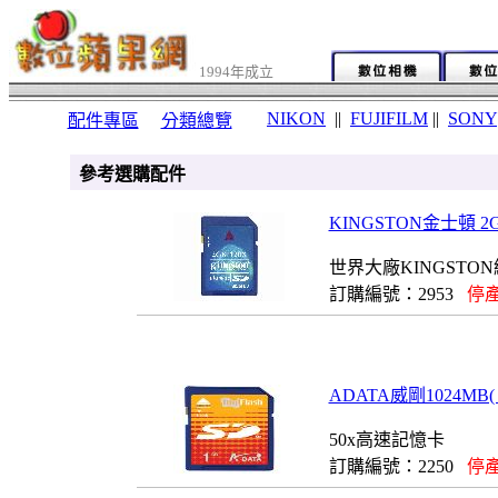
1994年成立
NIKON
||
FUJIFILM
||
SONY
配件專區
分類總覽
參考選購配件
KINGSTON金士頓 2GB極速
世界大廠KINGSTO
訂購編號：2953
停產
ADATA威剛1024MB( 1
50x高速記憶卡
訂購編號：2250
停產