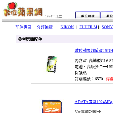
1994年成立
NIKON
||
FUJIFILM
||
SONY
配件專區
分類總覽
參考選購配件
數位蘋果超值4G SD
內含4G 高速型CL6
電池、高級多合一USB 
保護貼
訂購編號：6570
停產
ADATA威剛1024MB( 1
50x高速記憶卡