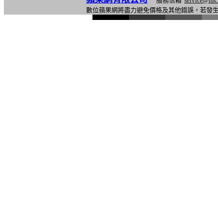
服務信箱
service@ms.
數位蘋果網將盡力避免價格及其他錯誤，若發
l
i
n