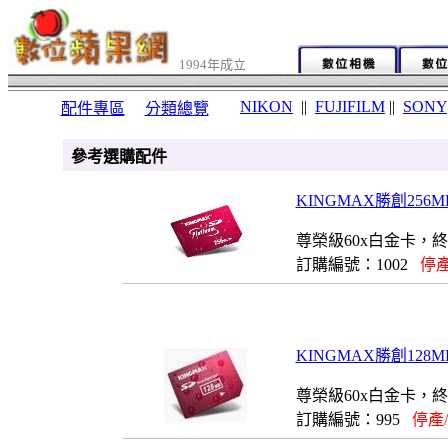
1994年成立
NIKON
||
FUJIFILM
||
SONY
配件專區
分類總覽
參考選購配件
KINGMAX勝創256MB(
尊榮級60x白金卡，
訂購編號：1002
停產
KINGMAX勝創128MB(
尊榮級60x白金卡，
訂購編號：995
停產