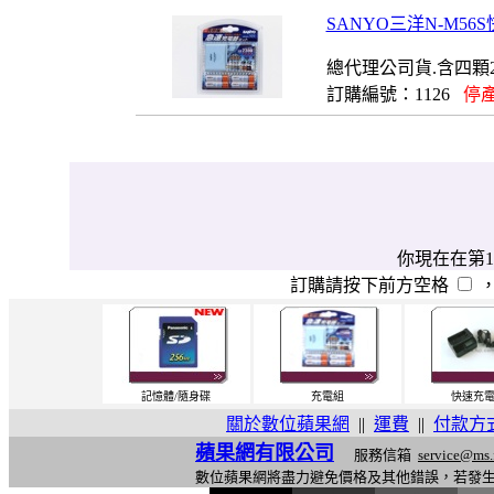
SANYO三洋N-M5
總代理公司貨.含四顆2
訂購編號：1126
停產
你現在在第1
訂購請按下前方空格
記憶體/隨身碟
充電組
快速充
關於數位蘋果網
||
運費
||
付款方
蘋果網有限公司
服務信箱
service@ms.
數位蘋果網將盡力避免價格及其他錯誤，若發
l
i
n