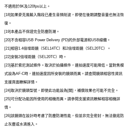
不適用於8K及120fps以上。
[18]如果麥克風輸入階段已產生音頻削波，即使在後期調整音量也無法恢
復。
[19]本產品不保證完全防塵防潮。
[20]不含相容USB Power Delivery (PD)的外部電源和USB線纜。
[21]相容1.4倍增距鏡（SEL14TC）和2倍增距鏡（SEL20TC）。
[22]安裝2倍增距鏡（SEL20TC）時。
[23]基於索尼測試條件。取決於拍攝條件，連拍速度可能降低。當對焦模
式設為AF-C時，連拍速度因所安裝的鏡頭而異。請查閱鏡頭相容性資訊
支援頁面瞭解詳情。
[24]取決於鏡頭型號，即使此功能設為[開]，補償效果也可能不完全。
[25]可分配功能因所使用的相機而異。請參閱支援資訊瞭解相容相機詳
情。
[26]該鏡頭在設計時考慮了防塵防潮性能，但並非完全密封，無法徹底防
止灰塵或水滴進入。