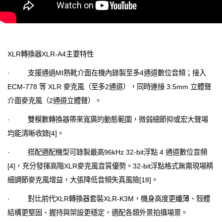
XLR轉換器XLR-A4主要特性
· 支援通過MI熱靴介面在機內錄製至多4通道數位音頻；接入
ECM-778 等 XLR 麥克風（至多2通道），同時連接 3.5mm 立體聲
介面麥克風（2通道立體聲）。
· 雙模數轉換器帶來寬廣的動態範圍，微弱細節抑或宏大聲場
均能清晰收錄[4]。
· 搭配適配機型可錄製最高96kHz 32-bit浮點 4 通道數位音頻
[4]，充分發揮高階XLR麥克風音質優勢。32-bit浮點格式無需現場精
細調節麥克風增益，大張降低音頻失真風險[18]。
· 對比前代XLR轉換器套裝XLR-K3M，機身高度更纖薄、殼體
結構更堅固、握持與架設更穩定，適配各類外景拍攝場景。