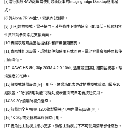
[7]進行擴展RAW處理需使用最新版本的Imaging Edge Desktop應用程
式。
[8]與Alpha 7R V相比。索尼內部測量。
[9] [Hi+]連拍模式，電子快門。某些條件下連拍速度可能降低。鏡頭相容
性資訊請參閱索尼支援頁面。
[10]實際表現可能因拍攝條件和所用鏡頭而異。
[11]實際性能因設置、環境條件和使用方式而異。電池容量會隨時間和使
用而降低。
[12] XAVC HS 8K, 30p 200M 4:2:0 10bit, 溫度設置[高], 翻開監視器。環
境溫度25℃時。
[13]將模式轉盤設為[⚹]，用戶可通過功能表更改拍攝模式或調用最多10
組設置，"記憶調用功能"可從功能表畫面或自定義按鈕使用。
[14]8K 30p錄製時視角變窄。
[15]無裁切全片幅4K 120p錄製需將[4K視角優先]設為[開]。
[16]4K 30p或更低格率錄製時可用。
[17]視角比主動模式縮小更多。動態主動模式下不可使用清晰影像縮放。