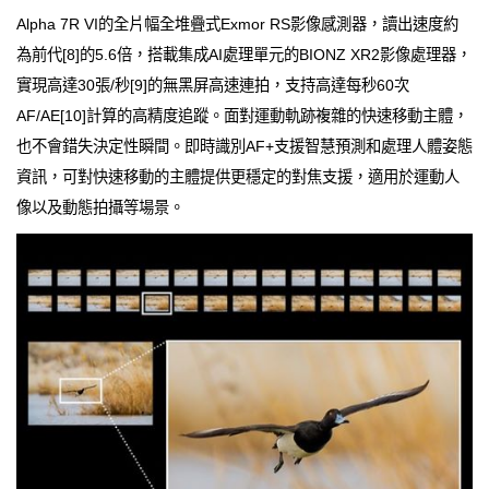
Alpha 7R VI的全片幅全堆疊式Exmor RS影像感測器，讀出速度約
為前代[8]的5.6倍，搭載集成AI處理單元的BIONZ XR2影像處理器，
實現高達30張/秒[9]的無黑屏高速連拍，支持高達每秒60次
AF/AE[10]計算的高精度追蹤。面對運動軌跡複雜的快速移動主體，
也不會錯失決定性瞬間。即時識別AF+支援智慧預測和處理人體姿態
資訊，可對快速移動的主體提供更穩定的對焦支援，適用於運動人
像以及動態拍攝等場景。