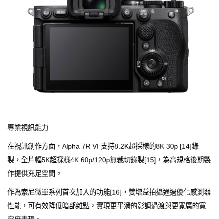
專業視訊能力
在視訊創作方面，Alpha 7R VI 支持8.2K超採樣的8K 30p [14]錄
製，全片幅5K超採樣4K 60p/120p無裁切錄製[15]，為高規格後期製
作提供充足空間。
作為索尼微單系列首次加入的功能[16]，雙增益拍攝通過優化感測器
性能，可有效降低暗部雜點，實現更平滑的影調過渡與更寬廣的寬