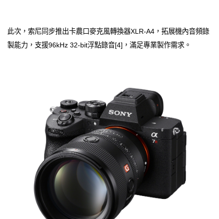
此次，索尼同步推出卡農口麥克風轉換器XLR‑A4，拓展機內音頻錄
製能力，支援96kHz 32-bit浮點錄音[4]，滿足專業製作需求。