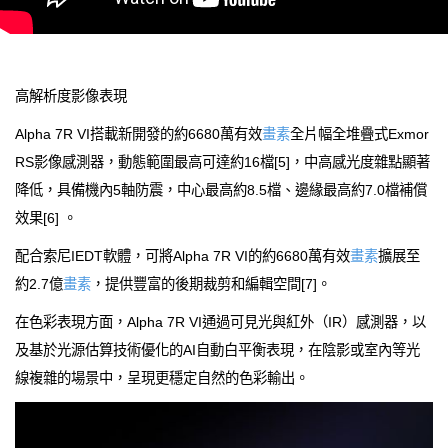
高解析度影像表現
Alpha 7R VI搭載新開發的約6680萬有效
畫素
全片幅全堆疊式Exmor
RS影像感測器，動態範圍最高可達約16檔[5]，中高感光度雜點顯著
降低，具備機內5軸防震，中心最高約8.5檔、邊緣最高約7.0檔補償
效果[6] 。
配合索尼IEDT軟體，可將Alpha 7R VI的約6680萬有效
畫素
擴展至
約2.7億
畫素
，提供豐富的後期裁剪和編輯空間[7]。
在色彩表現方面，Alpha 7R VI通過可見光與紅外（IR）感測器，以
及基於光源估算技術優化的AI自動白平衡表現，在陰影或室內等光
線複雜的場景中，呈現更穩定自然的色彩輸出。