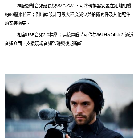
· 標配熱靴音頻延長線VMC-SA1，可將轉換器安置在距離相機
約60釐米位置；側出線設計可最大程度減少與拍攝套件及其他配件
的安裝衝突。
· 相容USB音頻2.0標準；連接電腦時可作為96kHz/24bit 2 通道
音頻介面，支援現場音頻監聽與後期編輯。