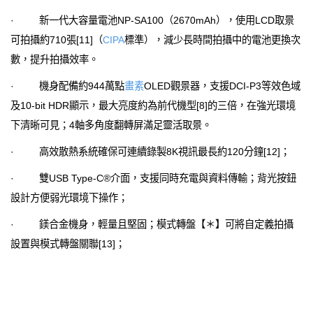
· 新一代大容量電池NP-SA100（2670mAh），使用LCD取景
可拍攝約710張[11]（
CIPA
標準），減少長時間拍攝中的電池更換次
數，提升拍攝效率。
· 機身配備約944萬點
畫素
OLED觀景器，支援DCI-P3等效色域
及10-bit HDR顯示，最大亮度約為前代機型[8]的三倍，在強光環境
下清晰可見；4軸多角度翻轉屏滿足靈活取景。
· 高效散熱系統確保可連續錄製8K視訊最長約120分鐘[12]；
· 雙USB Type-C®介面，支援同時充電與資料傳輸；背光按鈕
設計方便弱光環境下操作；
· 鎂合金機身，輕量且堅固；模式轉盤【＊】可將自定義拍攝
設置與模式轉盤關聯[13]；