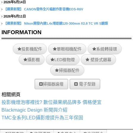
2026年5月14日
【蘋果新聞】
CANON發佈全片幅創作影音機EOS-R6V
2026年5月11日
【蘋果新聞】
Nikon開發內建1.4x增距鏡120-300mm f/2.8 TC VR S鏡頭
INFORMATION
投影機配件
單眼相機配件
系統轉接環
攝影棚
LED植物燈
壁掛式銀幕
掃描器配件
掃描器論壇
電子型錄
相關網頁
投影機燈泡哪裡找? 數位蘋果網品牌多 價格便宜
Blackmagic Design 新聞與介紹
TMC全系列LED攝影燈提升為三年保固