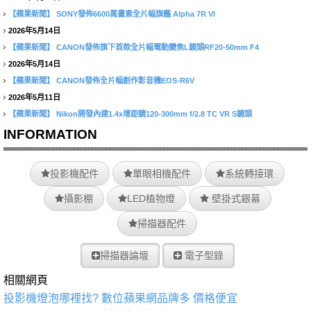
【蘋果新聞】
SONY發佈6600萬畫素全片幅旗艦 Alpha 7R VI
2026年5月14日
【蘋果新聞】
CANON發佈旗下首款全片幅電動變焦L鏡頭RF20-50mm F4
2026年5月14日
【蘋果新聞】
CANON發佈全片幅創作影音機EOS-R6V
2026年5月11日
【蘋果新聞】
Nikon開發內建1.4x增距鏡120-300mm f/2.8 TC VR S鏡頭
INFORMATION
投影機配件
單眼相機配件
系統轉接環
攝影棚
LED植物燈
壁掛式銀幕
掃描器配件
掃描器論壇
電子型錄
相關網頁
投影機燈泡哪裡找? 數位蘋果網品牌多 價格便宜