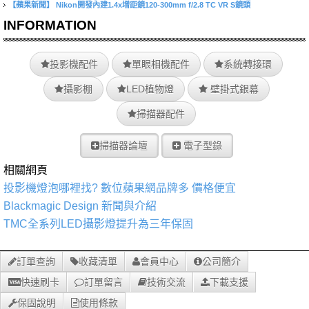
【蘋果新聞】
Nikon開發內建1.4x增距鏡120-300mm f/2.8 TC VR S鏡頭
INFORMATION
投影機配件
單眼相機配件
系統轉接環
攝影棚
LED植物燈
壁掛式銀幕
掃描器配件
掃描器論壇
電子型錄
相關網頁
投影機燈泡哪裡找? 數位蘋果網品牌多 價格便宜
Blackmagic Design 新聞與介紹
TMC全系列LED攝影燈提升為三年保固
訂單查詢
收藏清單
會員中心
公司簡介
快速刷卡
訂單留言
技術交流
下載支援
保固說明
使用條款