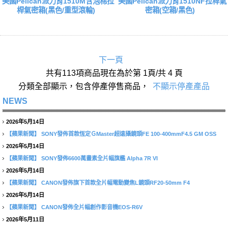
美國Pelican派力肯1510M含泡棉拉
美國Pelican派力肯1510NF拉桿氣
桿氣密箱(黑色/重型滾輪)
密箱(空箱/黑色)
下一頁
共有113項商品現在為於第 1頁/共 4 頁
分類全部顯示，包含停產停售商品，
不顯示停產產品
NEWS
2026年5月14日
【蘋果新聞】
SONY發佈首款恆定ＧMaster超遠攝鏡頭FE 100-400mmF4.5 GM OSS
2026年5月14日
【蘋果新聞】
SONY發佈6600萬畫素全片幅旗艦 Alpha 7R VI
2026年5月14日
【蘋果新聞】
CANON發佈旗下首款全片幅電動變焦L鏡頭RF20-50mm F4
2026年5月14日
【蘋果新聞】
CANON發佈全片幅創作影音機EOS-R6V
2026年5月11日