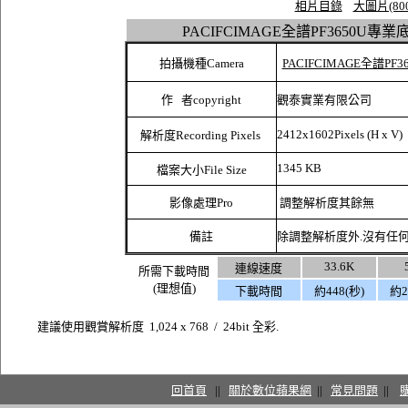
相片目錄
大圖片(800
PACIFCIMAGE全譜PF3650U
拍攝機種Camera
PACIFCIMAGE全譜P
作 者copyright
觀泰實業有限公司
2412x1602
Pixels
(H x V)
解析度
Recording Pixels
1345 KB
檔案大小F
ile Size
影像處理
Pro
調整解析度其餘無
備註
除調整解析度外.沒有任何影
33.6K
連線速度
所需下載時間
(理想值)
下載時間
約448(秒)
約2
建議使用觀賞解析度 1,024 x 768 / 24bit 全彩.
回首頁
||
關於數位蘋果網
||
常見問題
||