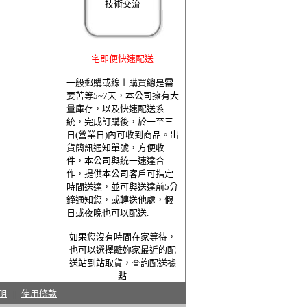
技術交流
宅即便快速配送
一般郵購或線上購買總是需
要苦等5~7天，本公司擁有大
量庫存，以及快速配送系
統，完成訂購後，於一至三
日(營業日)內可收到商品。出
貨簡訊通知單號，方便收
件，本公司與統一速達合
作，提供本公司客戶可指定
時間送達，並可與送達前5分
鐘通知您，或轉送他處，假
日或夜晚也可以配送.
如果您沒有時間在家等待，
也可以選擇離妳家最近的配
送站到站取貨，
查詢配送據
點
明
||
使用條款