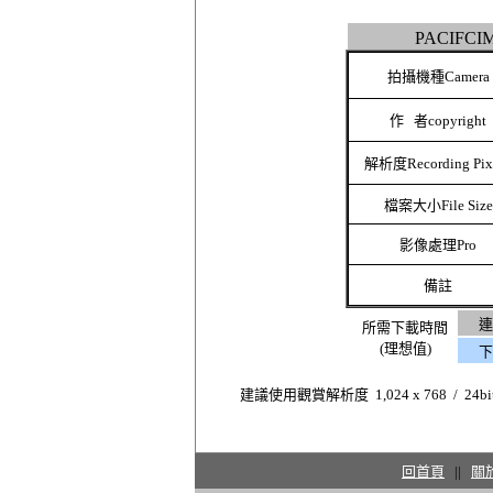
PACIF
拍攝機種Camera
作 者copyright
解析度
Recording Pix
檔案大小F
ile Size
影像處理
Pro
備註
連
所需下載時間
(理想值)
下
建議使用觀賞解析度 1,024 x 768 / 24bi
回首頁
||
關