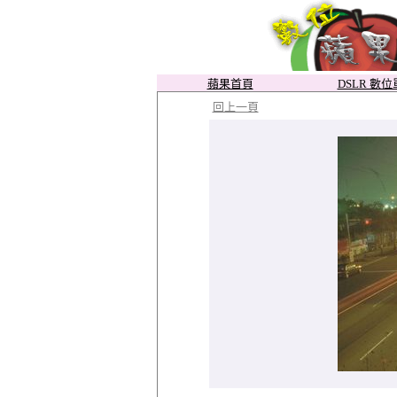
蘋果首頁
DSLR 數
回上一頁