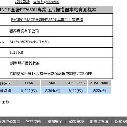
相片目錄
大圖片(800x600)
CIMAGE全譜PF3650U專業底片掃描器本站實測樣本
PACIFCIMAGE全譜PF3650U專業底片掃描器
觀泰實業有限公司
2412x1603
Pixels
(H x V)
els
1521 KB
調整解析度其餘無
除調整解析度外.沒有任何影像處理或調整 /ICE OFF
33.6K
56K
ADSL 256K
ADSL 768K
線速度
載時間
約507(秒)
約304(秒)
約66(秒)
約22(秒)
t 全彩.
於數位蘋果網
||
常見問題
||
購物安全
||
蘋果論壇
||
退換貨方法
||
版權說