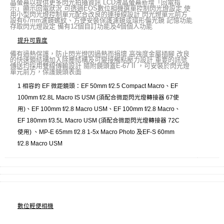
晶螢幕以提供更多閃光拍攝資訊 LCD液晶螢幕新增「回電指
示」顯示回電狀況 可透過EOS數位相機選單控制閃光燈設定 使
用小型閃光燈控制單元配合改良的連接線設計 閃光燈單元前方
設有67mm濾鏡螺紋、方便安裝保護濾鏡或環形偏光鏡 記憶功能
存取閃光燈設定 備有12個自訂功能及4個個人功能
提升可靠度
備有過熱保護，防止閃光燈因過熱而損壞 高強度金屬插腳 改良
的快速鎖結構加入除塵結構及可變接觸點壓力設計 重要的訊號
傳送均採用雙線傳輸設計 隨附鏡頭蓋E-67 II ，可安裝於閃光燈
單元前方，保護鏡頭表面
1 相容的 EF 微距鏡頭：EF 50mm f/2.5 Compact Macro、EF
100mm f/2.8L Macro IS USM (須配合微距閃光燈轉接器 67使
用)、EF 100mm f/2.8 Macro USM、EF 100mm f/2.8 Macro、
EF 180mm f/3.5L Macro USM (須配合微距閃光燈轉接器 72C
使用) 、MP-E 65mm f/2.8 1-5x Macro Photo 及EF-S 60mm
f/2.8 Macro USM
數位輕便相機