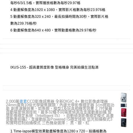
每秒6/3/1.5格，實際播放格數為每秒29.97格
4 動畫解像度為1920 x 1080，實際影片格數為每秒23.976格
5 動畫解像度為320 x 240，最長拍攝時間為30秒，實際影片格
數為239.76格/秒
6 動畫解像度為640 x 480，實際動畫格數為29.97格/秒
IXUS-155 - 超高畫質度影像 型格機身 完美拍攝生活點滴
2,000萬
畫素
CCD影像感應器 全新DIGIC 4+ 數位影像處理器
24mm廣角10倍光學變焦鏡頭，內建光學影像穩定器 1cm微距功
能 創意濾鏡效果，如魚眼、模型1及玩具相機等效果 2.7吋螢幕
自動場景偵測技術，最多32種不同場景偵測及支援動畫拍攝 智
慧影像穩定系統（Intelligent IS），自動偵測影像穩定模式 高畫
質動畫拍攝2，支援動態及Powered IS穩定技術 低光拍攝模式3
和實時控制拍攝模式 三色機身選擇： 黑、銀、紅
1 Time-lapse模型效果動畫解像度為1280 x 720，拍攝格數為