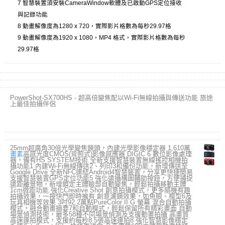
7 智慧裝置須安裝CameraWindow軟體及已啟動GPS定位接收
與記錄功能
8 動畫解像度為1280 x 720，實際影片格數為每秒29.97格
9 動畫解像度為1920 x 1080，MP4 格式，實際影片格數為每秒
29.97格
PowerShot-SX700HS - 超高倍變焦配以Wi-Fi無線拍攝與傳送功能 旅途
上最佳拍攝伴侶
25mm超廣角30倍光學變焦鏡頭，內建光學影像穩定器 1,610萬
畫素
高感光度CMOS(背照式)影像感應器 DIGIC 6 數位影像處理
器，備有HS SYSTEM技術 全新支援智慧裝置無線搖控相機拍
攝功能1 內建Wi-Fi無線傳送2、列印3和備份功能，新增傳送至
Google Drive 全新NFC連結Android4智慧裝置，分享更快捷簡易
支援智慧裝置GPS定位功能5 強化遠攝構圖輔助按鈕，方便捕捉
遠距離景物，新增鎖定主體瞼部自動變焦，輕鬆拍攝移動主體
1cm微距功能 強化Creative Shot 創意拍攝模式，更多隨機有趣
拍攝效果，一按快門即時擁有 創意濾鏡效果，如魚眼、模型6及
玩具相機等效果 3吋92.2萬點PureColor II G 螢幕 混合自動拍攝
模式，融合動畫摘要7和自動模式，輕鬆保留所有精彩畫面 自動
場景偵測技術，最多58種不同場景偵測及支援動畫拍攝 高畫質
高速連拍模式，支援約每秒8.5張高速連拍8 強化智慧影像穩定