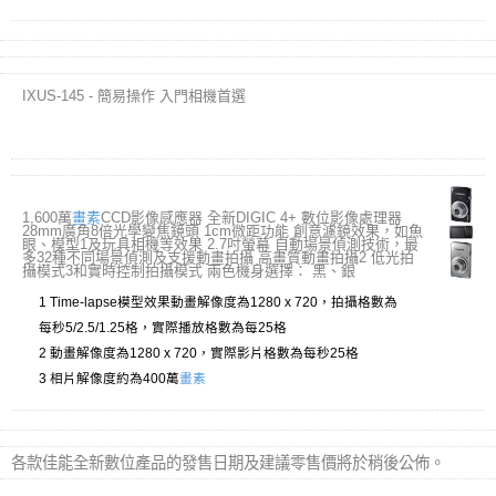
IXUS-145 - 簡易操作 入門相機首選
1,600萬
畫素
CCD影像感應器 全新DIGIC 4+ 數位影像處理器
28mm廣角8倍光學變焦鏡頭 1cm微距功能 創意濾鏡效果，如魚
眼、模型1及玩具相機等效果 2.7吋螢幕 自動場景偵測技術，最
多32種不同場景偵測及支援動畫拍攝 高畫質動畫拍攝2 低光拍
攝模式3和實時控制拍攝模式 兩色機身選擇： 黑、銀
1 Time-lapse模型效果動畫解像度為1280 x 720，拍攝格數為
每秒5/2.5/1.25格，實際播放格數為每25格
2 動畫解像度為1280 x 720，實際影片格數為每秒25格
3 相片解像度約為400萬
畫素
各款佳能全新數位產品的發售日期及建議零售價將於稍後公佈。