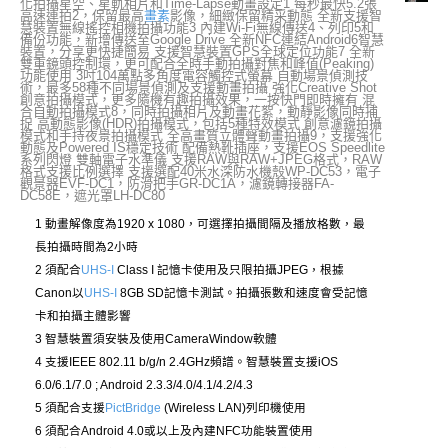
化拍攝星空、星軌相片和Time-Lapse動畫設定1 每秒最快5.2張
高速連拍2，保留最高
畫素
影像，細緻保留精采動態 全新支援智
慧裝置無線搖控相機拍攝功能3 內建Wi-Fi無線傳送4、列印5和
備份功能，新增傳送至Google Drive 全新NFC連結Android6智慧
裝置，分享更快捷簡易 支援智慧裝置GPS全球定位功能7 全新
雙重鏡頭控制環，更可配合全時手動拍攝對焦和峰值(Peaking)
功能使用 3吋104萬點多角度電容觸控式螢幕 自動場景偵測技
術，最多58種不同場景偵測及支援動畫拍攝 強化Creative Shot
創意拍攝模式，更多隨機有趣拍攝效果，一按快門即時擁有 混
合自動拍攝模式8，同時拍攝相片及動畫花絮，動靜影像同時捕
捉 高動態影像(HDR)拍攝模式，包括5種特效模式 創意濾鏡拍攝
模式和手持夜景拍攝模式 全高畫質立體聲動畫拍攝9，支援強化
動態及Powered IS穩定技術 配備熱靴插座，支援EOS Speedlite
系列閃燈 雙軸電子水準儀 支援RAW與RAW+JPEG格式，RAW
格式支援比例選擇 支援選配40米水深防水機殼WP-DC53，電子
觀景器EVF-DC1，防滑把手GR-DC1A，濾鏡轉接器FA-
DC58E，遮光罩LH-DC80
1 動畫解像度為1920 x 1080，可選擇拍攝間隔及播放格數，最
長拍攝時間為2小時
2 須配合
UHS-I
Class I 記憶卡使用及只限拍攝JPEG，根據
Canon以
UHS-I
8GB SD記憶卡測試。拍攝張數和速度會受記憶
卡和拍攝主體影響
3 智慧裝置須安裝及使用CameraWindow軟體
4 支援IEEE 802.11 b/g/n 2.4GHz頻譜。智慧裝置支援iOS
6.0/6.1/7.0 ; Android 2.3.3/4.0/4.1/4.2/4.3
5 須配合支援
PictBridge
(Wireless LAN)列印機使用
6 須配合Android 4.0或以上及內建NFC功能裝置使用