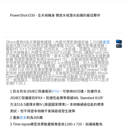
PowerShot-D30 - 全天候機身 開放水域潛水拍攝的最佳夥伴
28mm廣角5倍光學變焦鏡頭，內建光學影像穩定器 1,210萬
畫素
高感光度CMOS(背照式)影像感應器 DIGIC 4數位影像處理器，
備有HS SYSTEM技術 25米防水、2米防撞、防塵及-10°C抗低
溫全天候機身1 內建全球定位(GPS)功能 3吋46.1萬點PureColor
II G螢幕 自動場景偵測技術，最多32種不同場景偵測及支援動畫
拍攝 智慧影像穩定系統(Intelligent IS)，自動偵測影像穩定模式
手持夜景拍攝及低光拍攝模式2 1cm微距拍攝，加入水底微距拍
攝模式 創意濾鏡效果，如魚眼、模型3及玩具相機等效果 1920
x 1080 Full HD全高畫質動畫拍攝4，支援動態及Powered IS穩
定技術 超慢鏡動畫拍攝模式，支援每秒240格高速拍攝5 Movie
Digest動畫摘要拍攝模式6及iFrame格式動畫 加入智慧自拍模
式，偵測臉孔、笑臉及眨眼自動拍攝 可選配矽機套SJ-DC1及浮
水物FT-DC1
1 防水符合JIS/IEC保護級別
IPX8
，可使用60分鐘。防塵符合
JIS/IEC保護級別IP6X。防撞性能標準根據MIL Standard 810F
方法516.5選擇步驟IV (美國國家標準)。本相機通過佳能的標準
測試，但不保證本相機不會損毀或發生故障
2 畫面
畫素
約為300萬
3 Time-lapse模型效果動畫解像度為1280 x 720，拍攝格數為