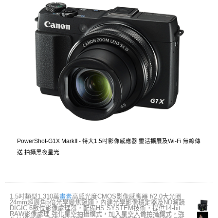
PowerShot-G1X MarkII - 特大1.5吋影像感應器 靈活擴展及Wi-Fi 無線傳
送 拍攝黑夜星光
1.5吋類型1,310萬
畫素
高感光度CMOS影像感應器 f/2.0大光圈
24mm超廣角5倍光學變焦鏡頭，內建光學影像穩定器及ND濾鏡
DIGIC 6數位影像處理器，配備HS SYSTEM技術，提供14-bit
RAW影像處理 強化星空拍攝模式，加入星空人像拍攝模式，強