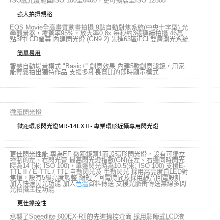
ISO感光度範圍ISO 100至6400，更可擴展至ISO 12800
強大拍攝規格
EOS Movie全高畫質動畫拍攝 9點自動對焦系統(中央十字型) 光
學觀景器，覆蓋率95%，放大率0.8x 每秒約3張連續拍攝 46萬
點3吋LCD螢幕 內建閃光燈 (GN9.2) 先進63區iFCL雙層測光系統
簡單易用
智慧自動場景模式 "Basic+" 創意效果 內建5款創意濾鏡，用家
能輕鬆拍出獨特作品 支援多種長寬比的即時顯示模式
微距閃光燈
微距環形閃光燈MR-14EX II - 專業環形近攝專用閃光燈
更佳閃光性能
專為EF 微距鏡頭1而設環形閃光燈，設有可獨立
控制的左、右閃光管 最高閃光燈指數(GN)在左、右邊同時閃光
時為14 (米; ISO 100)，單邊閃光時為10.5(米; ISO 100) 支援E-
TTL II / E-TTL / TTL 自動閃光及 手動閃光 採用高亮度白LED對
焦燈，設有5級亮度調整 縮短了回電時間及採用靜音回電設計
加入快速閃光功能 加入
色溫
資料傳送 支援光脈衝傳送無線多閃
光拍攝主控功能
更佳操控性
承襲了Speedlite 600EX-RT的先進操控介面 採用點陣式LCD液