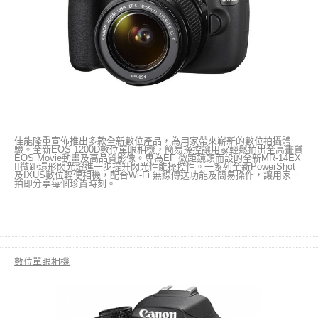
佳能隆重宣佈推出多款全新數位產品，為用家帶來嶄新的數位拍攝體
驗。全新EOS 1200D數位單眼相機，簡易操控讓用家輕鬆拍出全高畫質
EOS Movie動畫及高品質影像。專為EF 微距鏡頭而設的全新MR-14EX
II微距環形閃光燈進一步提升閃光性能操控性。一系列全新PowerShot
及IXUS數位輕便相機，配合Wi-Fi 無線傳送功能及簡易操作，讓用家一
拍即分享每個珍貴時刻。
數位單眼相機