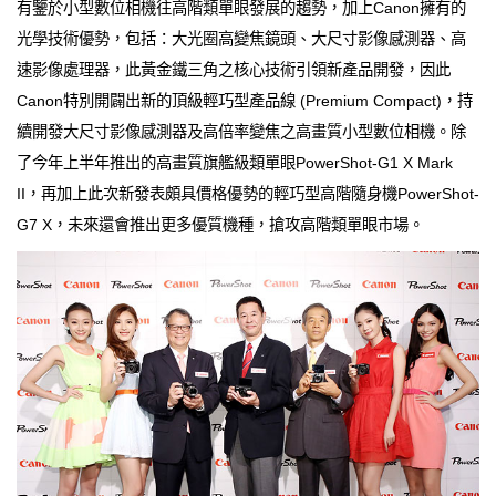
有鑒於小型數位相機往高階類單眼發展的趨勢，加上Canon擁有的
光學技術優勢，包括：大光圈高變焦鏡頭、大尺寸影像感測器、高
速影像處理器，此黃金鐵三角之核心技術引領新產品開發，因此
Canon特別開闢出新的頂級輕巧型產品線 (Premium Compact)，持
續開發大尺寸影像感測器及高倍率變焦之高畫質小型數位相機。除
了今年上半年推出的高畫質旗艦級類單眼PowerShot-G1 X Mark
II，再加上此次新發表頗具價格優勢的輕巧型高階隨身機PowerShot-
G7 X，未來還會推出更多優質機種，搶攻高階類單眼市場。