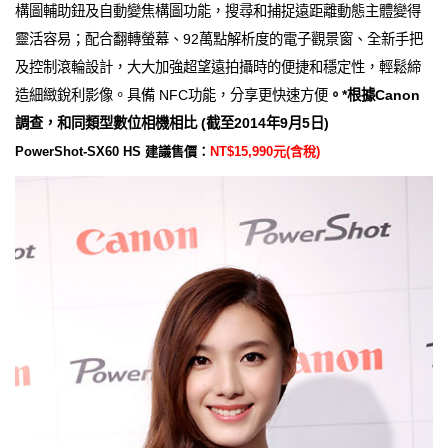
構圖輔助鈕及自動變焦構圖功能，搜尋和捕捉遠距離動態主體變得
靈活容易；配合翻轉螢幕、92萬點解析度的電子觀景窗、全新手把
及控制滾輪設計，大大加強超望遠拍攝時的便捷和穩定性，輕鬆締
造細緻銳利影像。具備 NFC功能，分享更快速方便
。*根據Canon
調查，和同類型數位相機相比 (截至2014年9月5日)
PowerShot-SX60 HS 建議售價：
NT$15,990元(含稅)