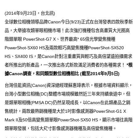
(2014年9月23日，台北訊)
全球數位相機領導品牌Canon今日(9/23)正式在台灣發表四款秋季新
品，大舉搶攻類單眼相機市場！此次強打機種包含高畫質大光圈高
階類單眼 PowerShot-G7 X、世界最高* 65倍光學變焦機種
PowerShot-SX60 HS及兩款輕巧高變焦機種PowerShot-SX520
HS、SX400 IS，是Canon針對注重畫質與輕巧及高倍望遠拍攝需求
者所推出的新產品，一次推出各式新款滿足消費者的各種需求！
*根
據Canon調查，和同類型數位相機相比 (截至2014年9月5日)
台灣佳能資訊(Canon)資深總經理蘇惠璋表示，根據市場資料顯示，
台灣小型數位相機(DC)整體市場規模雖然近三年來持續衰退中，但
是類單眼相機(PMSA DC)仍然呈現成長，以Canon在此類產品之銷
售統計，兩款最熱銷機種是大於1吋影像感測器PowerShot-G1 X
Mark II及50倍高變焦類單眼PowerShot-SX50 HS，顯示市場往高階
類單眼發展，包括大尺寸影像感測器機種及高倍變焦機種。