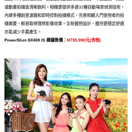
或動畫拍攝皆清晰銳利。相機更提供多達32種自動場景偵測技術，
內建多種創意濾鏡和即時控制拍攝模式，完善照顧入門使用者的拍
攝需要，輕易取得理想影像效果。全新握把設計，握持更穩定舒適
亦能減少手震產生。
PowerShot-SX400 IS 建議售價：
NT$5,990元(含稅)