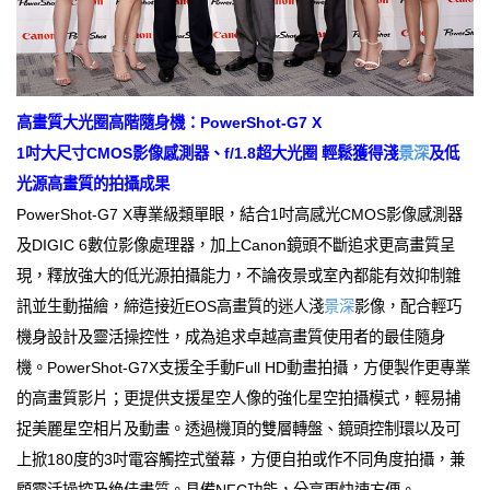
高畫質大光圈高階隨身機：PowerShot-G7 X
1吋大尺寸CMOS影像感測器、f/1.8超大光圈 輕鬆獲得淺
景深
及低
光源高畫質的拍攝成果
PowerShot-G7 X專業級類單眼，結合1吋高感光CMOS影像感測器
及DIGIC 6數位影像處理器，加上Canon鏡頭不斷追求更高畫質呈
現，釋放強大的低光源拍攝能力，不論夜景或室內都能有效抑制雜
訊並生動描繪，締造接近EOS高畫質的迷人淺
景深
影像，配合輕巧
機身設計及靈活操控性，成為追求卓越高畫質使用者的最佳隨身
機。PowerShot-G7X支援全手動Full HD動畫拍攝，方便製作更專業
的高畫質影片；更提供支援星空人像的強化星空拍攝模式，輕易捕
捉美麗星空相片及動畫。透過機頂的雙層轉盤、鏡頭控制環以及可
上掀180度的3吋電容觸控式螢幕，方便自拍或作不同角度拍攝，兼
顧靈活操控及絶佳畫質。具備NFC功能，分享更快速方便。