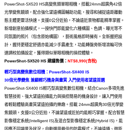
PowerShot-SX520 HS高變焦類單眼相機，搭載24mm超廣角42倍
光學變焦鏡頭，配合強化望遠構圖輔助功能，搜尋和捕捉遠距離動
態主體更靈活快速。支援0公分近拍，不論遠近景物都能精準掌握。
新增創意拍攝模式，一按快門即能變化六種構圖、色調、曝光等不
同氛圍的照片（包含原始構圖），藝術風格即時擁有。全新握把設
計，握持更穩定舒適亦能減少手震產生，功能轉盤旁新增滾輪可快
速調校拍攝設定，獲得類似單眼相機的操控體驗。
PowerShot-SX520 HS 建議售價：
NT$8,990(含稅)
輕巧型高變焦數位相機：PowerShot-SX400 IS
30倍光學變焦 兼顧輕巧機身與畫質 入門使用者望遠首選
PowerShot-SX400 IS輕巧型高變焦數位相機，結合Canon多項先進
智慧技術、強大望遠拍攝能力與操控簡易的機身設計，讓入門使用
者輕鬆體驗高畫質望遠拍攝的樂趣。搭載 24mm超廣角30倍光學變
焦鏡頭，支援0公分近拍，不論望遠或近拍均能輕巧掌握。配合智慧
影像穩定系統(Intelligent IS)及混合型影像穩定系統(Hybrid IS)，能
因應不同場景及狀況，自動選用最佳的防震模式，不論遠攝、微距