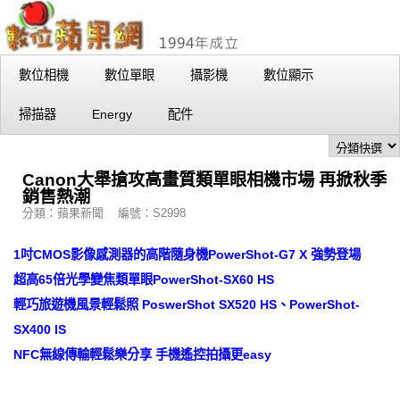
數位相機
數位單眼
攝影機
數位顯示
掃描器
Energy
配件
Canon大舉搶攻高畫質類單眼相機市場 再掀秋季
銷售熱潮
分類：蘋果新聞 編號：S2998
1吋CMOS影像感測器的高階隨身機PowerShot-G7 X 強勢登場
超高65倍光學變焦類單眼PowerShot-SX60 HS
輕巧旅遊機風景輕鬆照 PoswerShot SX520 HS、PowerShot-
SX400 IS
NFC無線傳輸輕鬆樂分享 手機遙控拍攝更easy