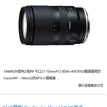
TAMRON發布Z和RF卡口17-70mmF/2.8DiIII-AVCRXD鏡頭適用於
CanonRF、NikonZ的APS-C規格無....
圖片版權屬該公司