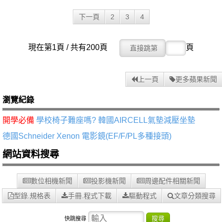
下一頁
2
3
4
現在第1頁 / 共有200頁
頁
上一頁
更多蘋果新聞
瀏覽紀錄
開學必備
學校椅子難座嗎? 韓國AIRCELL氣墊減壓坐墊
德國Schneider Xenon 電影鏡(EF/F/PL多種接頭)
網站資料搜尋
數位相機新聞
投影機新聞
周邊配件相關新聞
型錄.規格表
手冊.程式下載
驅動程式
文章分類搜尋
搜尋
快跳搜尋