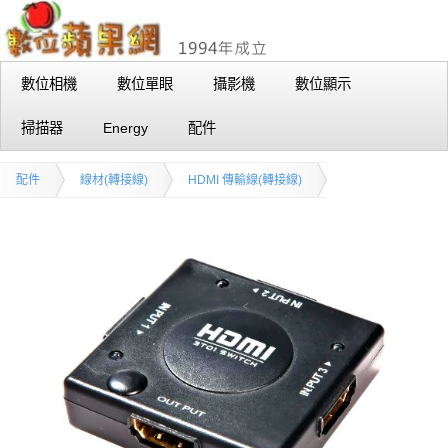
數位相機
數位單眼
攝影機
數位顯示
掃描器
Energy
配件
配件
線材(轉接線)
HDMI 傳輸線(轉接線)