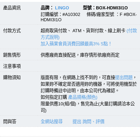
產品資訊
品牌：
LINGO
型號：BOX-HDMI3I1O
訂購編號：#A10302 條碼/廠家型號 ：F #BOX-
HDMI3I1O
付款方式
超商取貨付款、 ATM、貨到付款、線上刷卡
(付款
方式說明)
加入蘋果會員消費回饋最高3% S點！
銷售情形
供應廠商直接配送，庫存情形依廠商而定
注意事項
購物須知
版面有限，在網路上找不到的，可直接
提出問題
，
如果妳不確定是否適用妳的機器，可將使用機型於
訂購時備註中註明，由本公司代為確認。
如何指定訂購
產品規格(顏色)
限量供應10(組/個)，售完為止(大量訂購請洽本公
司)
問與答
全網站搜尋
提出 詢問、評價