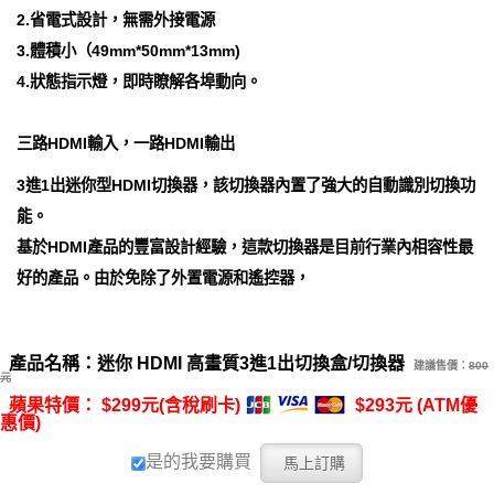
2.省電式設計，無需外接電源
3.體積小（49mm*50mm*13mm)
4.狀態指示燈，即時瞭解各埠動向。
三路HDMI輸入，一路HDMI輸出
3進1出迷你型HDMI切換器，該切換器內置了強大的自動識別切換功
能。
基於HDMI產品的豐富設計經驗，這款切換器是目前行業內相容性最
好的產品。由於免除了外置電源和遙控器，
產品名稱：迷你 HDMI 高畫質3進1出切換盒/切換器
建議售價：
800
元
蘋果特價： $299元(含稅刷卡)
$293元 (ATM優
惠價)
是的我要購買