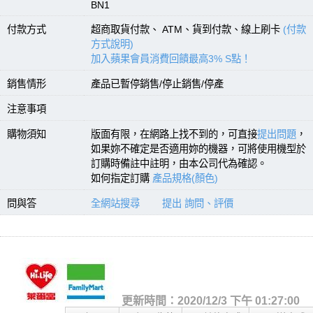
BN1
付款方式
超商取貨付款、 ATM、貨到付款、線上刷卡
(付款
方式說明)
加入蘋果會員消費回饋最高3% S點！
銷售情形
產品已暫停銷售/停止銷售/停產
注意事項
購物須知
版面有限，在網路上找不到的，可直接
提出問題
，
如果妳不確定是否適用妳的機器，可將使用機型於
訂購時備註中註明，由本公司代為確認。
如何指定訂購
產品規格(顏色)
問與答
全網站搜尋
提出 詢問、評價
更新時間：2020/12/3 下午 01:27:00