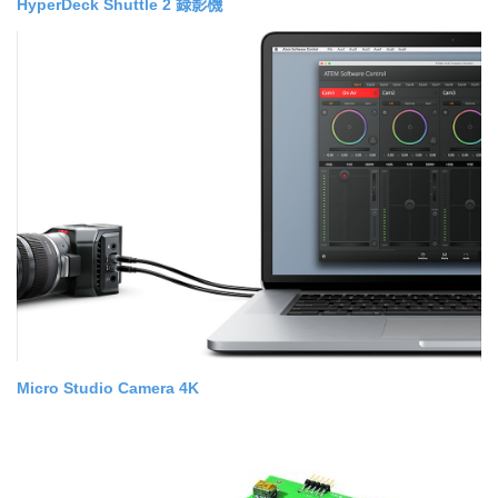
HyperDeck Shuttle 2 錄影機
Micro Studio Camera 4K