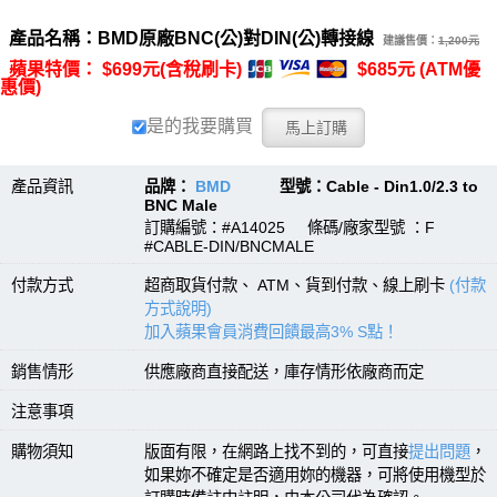
產品名稱：BMD原廠BNC(公)對DIN(公)轉接線
建議售價：
1,200元
蘋果特價： $699元(含稅刷卡)
$685元 (ATM優
惠價)
是的我要購買
產品資訊
品牌：
BMD
型號：Cable - Din1.0/2.3 to
BNC Male
訂購編號：#A14025 條碼/廠家型號 ：F
#CABLE-DIN/BNCMALE
付款方式
超商取貨付款、 ATM、貨到付款、線上刷卡
(付款
方式說明)
加入蘋果會員消費回饋最高3% S點！
銷售情形
供應廠商直接配送，庫存情形依廠商而定
注意事項
購物須知
版面有限，在網路上找不到的，可直接
提出問題
，
如果妳不確定是否適用妳的機器，可將使用機型於