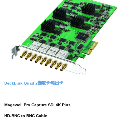
DeckLink Quad 2擷取卡/輸出卡
Magewell Pro Capture SDI 4K Plus
HD-BNC to BNC Cable