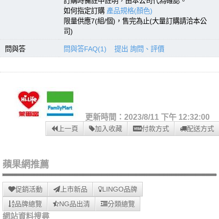
訂購時備註中註明，由本公司代為確認。
如何指定訂購
產品規格(顏色)
限量供應7(組/個)，售完為止(大量訂購請洽本公
司)
問與答
問與答FAQ(1)
提出 詢問、評價
更新時間：2023/8/11 下午 12:32:00
上一頁
加入收藏
付款方式
配送方式
蘋果網推薦
促銷活動
上市新品
LINGO品牌
品牌總覽
NG品出清
分類總覽
網站資料搜尋