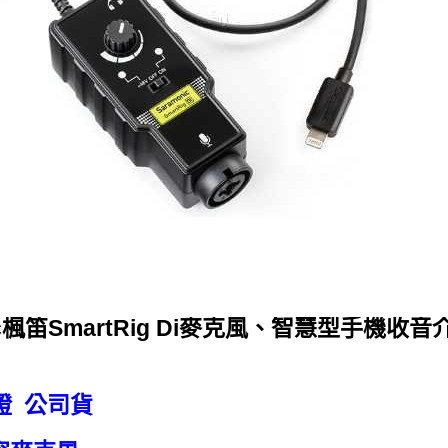
nic楓笛SmartRig Di麥克風、智慧型手機收音
i認證 公司貨