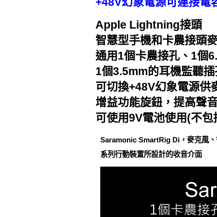
+48V幻象電源可連接電
Apple Lightning接頭
智慧型手機和卡農接頭
通用1個卡農接孔、1個6
1個3.5mm的耳機監聽
可切換+48V幻象電源
增益功能旋鈕，提高聲
可使用9V電池使用(不包
Saramonic SmartRig Di，
系列行動裝置所設計的收音介面