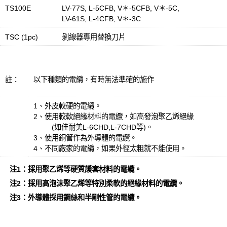
TS100E
LV-77S, L-5CFB, V＊-5CFB, V＊-5C,
LV-61S, L-4CFB, V＊-3C
TSC (1pc)
剝線器專用替換刀片
註：
以下種類的電纜，有時無法準確的施作
1、外皮較硬的電纜。
2、使用較軟絕緣材料的電纜，如高發泡聚乙烯絕緣
(如佳耐美L-6CHD,L-7CHD等)。
3、使用銅管作為外導體的電纜。
4、不同廠家的電纜，如果外徑太粗就不能使用。
注1：採用聚乙烯等硬質護套材料的電纜。
注2：採用高泡沫聚乙烯等特別柔軟的絕緣材料的電纜。
注3：外導體採用鋼絲和半剛性管的電纜。