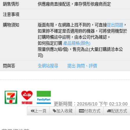
銷售情形
供應廠商直接配送，庫存情形依廠商而定
注意事項
購物須知
版面有限，在網路上找不到的，可直接
提出問題
，
如果妳不確定是否適用妳的機器，可將使用機型於
訂購時備註中註明，由本公司代為確認。
如何指定訂購
產品規格(顏色)
限量供應2(組/個)，售完為止(大量訂購請洽本公
司)
問與答
全網站搜尋
提出 詢問、評價
更新時間：2026/6/10 下午 02:13:00
上一頁
加入收藏
付款方式
配送方式