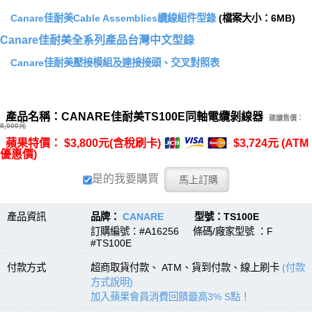
Canare佳耐美Cable Assemblies纜線組件型錄
(檔案大小：6MB)
Canare佳耐美全系列產品台灣中文型錄
Canare佳耐美壓接模組及連接接頭、交叉對照表
產品名稱：CANARE佳耐美TS100E同軸電纜剝線器
建議售價：
8,000元
蘋果特價： $3,800元(含稅刷卡)
$3,724元 (ATM
優惠價)
是的我要購買
產品資訊
品牌：
CANARE
型號：TS100E
訂購編號：#A16256 條碼/廠家型號 ：F
#TS100E
付款方式
超商取貨付款、 ATM、貨到付款、線上刷卡
(付款
方式說明)
加入蘋果會員消費回饋最高3% S點！