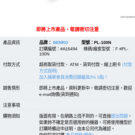
即將上市產品，敬請密切注意
產品資訊
品牌：
BENRO
型號：PL-100N
訂購編號：#A16494 條碼/廠家型號 ：F #PL-
100N
付款方式
超商取貨付款、 ATM、貨到付款、線上刷卡
(付款
方式說明)
加入蘋果會員消費回饋最高3% S點！
銷售情形
即將上市產品，資料更新中，敬請密切注意，歡迎
e-mail詢價(貨到通知)
注意事項
購物須知
版面有限，在網路上找不到的，可直接
提出問題
，
如果妳不確定是否適用妳的機器，可將使用機型於
訂購時備註中註明，由本公司代為確認。