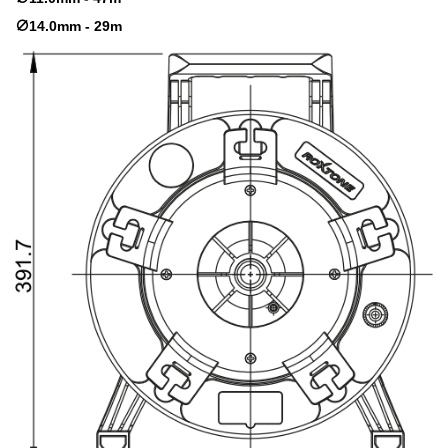
∅14.0mm - 29m