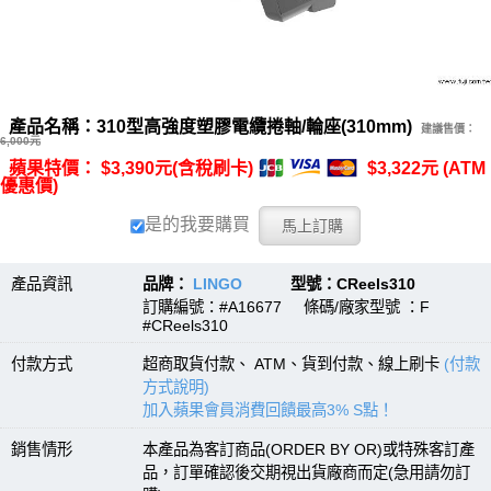
產品名稱：310型高強度塑膠電纜捲軸/輪座(310mm)
建議售價：
6,000元
蘋果特價： $3,390元(含稅刷卡)
$3,322元 (ATM
優惠價)
是的我要購買
產品資訊
品牌：
LINGO
型號：CReels310
訂購編號：#A16677 條碼/廠家型號 ：F
#CReels310
付款方式
超商取貨付款、 ATM、貨到付款、線上刷卡
(付款
方式說明)
加入蘋果會員消費回饋最高3% S點！
銷售情形
本產品為客訂商品(ORDER BY OR)或特殊客訂產
品，訂單確認後交期視出貨廠商而定(急用請勿訂