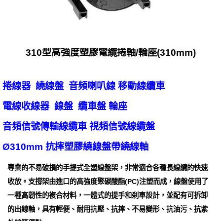
310型高強度塑膠電纜捲軸/輪座(310mm)
捲線器 繞線盤 音頻喇叭線 移動線纜車
電線收線器 線盤 纜車盤 輪座
音頻信號傳輸線纜車 視頻信號線纜盤
Ø310mm 抗摔塑膠繞線盤帶繞線軸
專業的不易破損的手提式全塑線盤架，非常適合各種長線纜的快速
收放。支撐架由進口的高強度聚碳酸酯(PC)注塑而成，線盤使用了
一種高韌性的複合材料，一體式的提手和刹車設計，並配有可拆卸
的出線軸，具有輕便、耐用抗壓、抗摔、不易變形、抗油污、抗紫