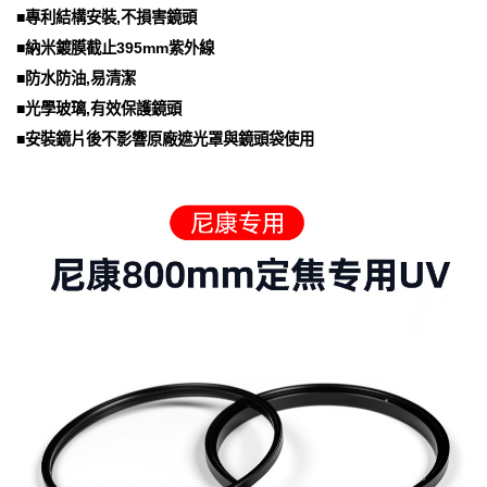
■專利結構安裝,不損害鏡頭
■納米鍍膜截止395mm紫外線
■防水防油,易清潔
■光學玻璃,有效保護鏡頭
■安裝鏡片後不影響原廠遮光罩與鏡頭袋使用