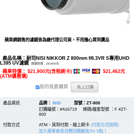
蘋果網銷售的濾鏡皆為總代理公司貨，不用擔心買到贗品
產品名稱：耐司NISI NIKKOR Z 800mm f/6.3VR S專用UHD
L395 UV濾鏡
建議售價：
29,900元
蘋果特價： $21,900元(含稅刷卡)
$21,462元
(ATM優惠價)
是的我要購買
產品資訊
品牌：
NiSi
型號：ZT-800
訂購編號：#A16719 條碼/廠家型號 ：F #ZT-
800
付款方式
ATM、貨到付款、線上刷卡
(付款方式說明)
加入蘋果會員消費回饋最高3% S點！