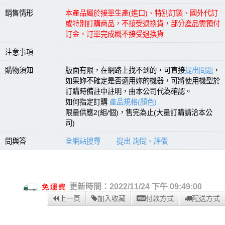
銷售情形
本產品屬於接單生產(進口)、特別訂製、國外代訂
或特別訂購商品，不接受退換貨，部分產品需預付
訂金，訂單完成概不接受退換貨
注意事項
購物須知
版面有限，在網路上找不到的，可直接
提出問題
，
如果妳不確定是否適用妳的機器，可將使用機型於
訂購時備註中註明，由本公司代為確認。
如何指定訂購
產品規格(顏色)
限量供應2(組/個)，售完為止(大量訂購請洽本公
司)
問與答
全網站搜尋
提出 詢問、評價
更新時間：2022/11/24 下午 09:49:00
上一頁
加入收藏
付款方式
配送方式