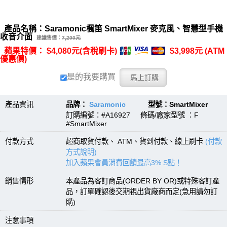
產品名稱：Saramonic楓笛 SmartMixer 麥克風、智慧型手機
收音介面
建議售價：
7,200元
蘋果特價： $4,080元(含稅刷卡)
$3,998元 (ATM
優惠價)
是的我要購買
產品資訊
品牌：
Saramonic
型號：SmartMixer
訂購編號：#A16927 條碼/廠家型號 ：F
#SmartMixer
付款方式
超商取貨付款、 ATM、貨到付款、線上刷卡
(付款
方式說明)
加入蘋果會員消費回饋最高3% S點！
銷售情形
本產品為客訂商品(ORDER BY OR)或特殊客訂產
品，訂單確認後交期視出貨廠商而定(急用請勿訂
購)
注意事項