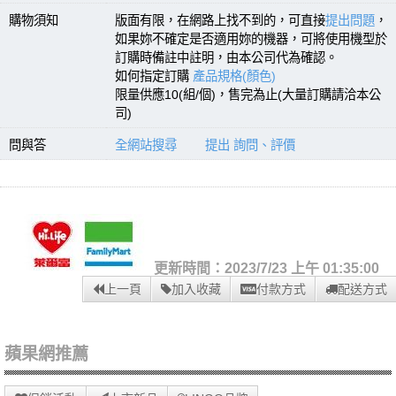
購物須知
版面有限，在網路上找不到的，可直接
提出問題
，
如果妳不確定是否適用妳的機器，可將使用機型於
訂購時備註中註明，由本公司代為確認。
如何指定訂購
產品規格(顏色)
限量供應10(組/個)，售完為止(大量訂購請洽本公
司)
問與答
全網站搜尋
提出 詢問、評價
更新時間：2023/7/23 上午 01:35:00
上一頁
加入收藏
付款方式
配送方式
蘋果網推薦