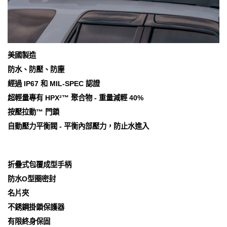
美國製造
防水、防壓、防塵
經過 IP67 和 MIL-SPEC 認證
超輕量專有 HPX²™ 聚合物 - 重量減輕 40%
按壓拉動™ 門鎖
自動壓力平衡閥 - 平衡內部壓力，防止水進入
折疊式包覆成型手柄
防水O型圈密封
名片夾
不銹鋼掛鎖保護器
有限終身保固