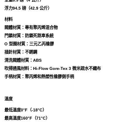
空重8.9 磅（4 公斤）
浮力94.5 磅（42.9 公斤）
材料
閥體材質：專有聚丙烯混合物
門鎖材質：防鎖死煞車系統
O 型圈材質：三元乙丙橡膠
插針材質：不銹鋼
清洗閥體材質：ABS
吹掃通風材料：Hi-Flow Gore-Tex 3 微米疏水不織布
手柄材質：聚丙烯和熱塑性橡膠側手柄
溫度
最低溫度0°F（-18°C）
最高溫度160°F（71°C）