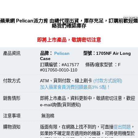
蘋果網 Pelican派力肯 由總代理出貨，庫存充足，訂購前歡迎連
絡我們確認庫存
即將上市產品，敬請密切注意
產品資訊
品牌：
Pelican
型號：1705NF Air Long
Case
訂購編號：#A17577 條碼/廠家型號 ：F
#017050-0010-110
付款方式
ATM、貨到付款、線上刷卡
(付款方式說明)
加入蘋果會員消費回饋最高3% S點！
銷售情形
即將上市產品，資料更新中，敬請密切注意，歡迎
e-mail詢價(貨到通知)
注意事項
無泡棉
購物須知
版面有限，在網路上找不到的，可直接
提出問題
，
如果妳不確定是否適用妳的機器，可將使用機型於